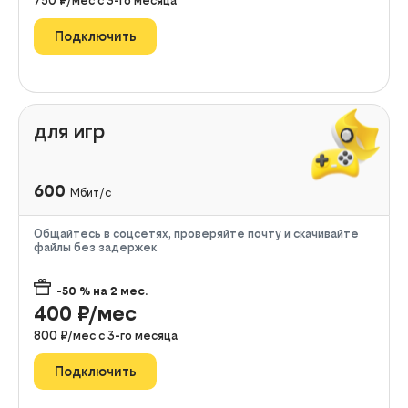
750
₽/мес с
3
-го месяца
Подключить
для игр
600
Мбит/с
Общайтесь в соцсетях, проверяйте почту и скачивайте
файлы без задержек
-50
% на
2
мес.
400
₽/мес
800
₽/мес с
3
-го месяца
Подключить