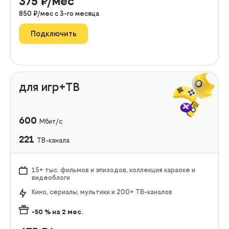
375
₽/мес
850
₽/мес с
3
-го месяца
Подключить
для игр+ТВ
600
Мбит/с
221
ТВ-канала
15+ тыс. фильмов и эпизодов, коллекция караоке и
видеоблоги
Кино, сериалы, мультики и 200+ ТВ-каналов
-50
% на
2
мес.