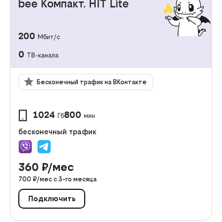
bee Компакт. HIT Lite
200
Мбит/с
0
ТВ-канала
Бесконечный трафик на ВКонтакте
1024
800
Гб
мин
бесконечный трафик
360
₽/мес
700
₽/мес с
3
-го месяца
Подключить