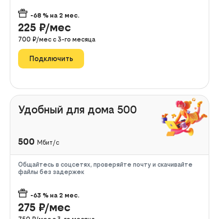
-68
% на
2
мес.
225
₽/мес
700
₽/мес с
3
-го месяца
Подключить
Удобный для дома 500
500
Мбит/с
Общайтесь в соцсетях, проверяйте почту и скачивайте
файлы без задержек
-63
% на
2
мес.
275
₽/мес