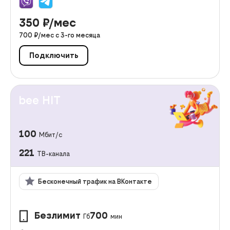
350
₽/мес
700
₽/мес с
3
-го месяца
Подключить
bee HIT
100
Мбит/с
221
ТВ-канала
Бесконечный трафик на ВКонтакте
Безлимит
700
Гб
мин