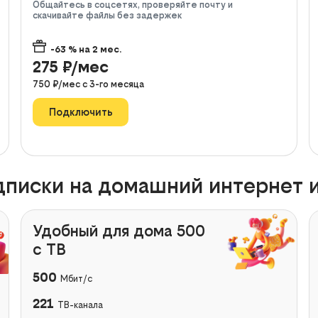
Общайтесь в соцсетях, проверяйте почту и
скачивайте файлы без задержек
-63
% на
2
мес.
275
₽/мес
750
₽/мес с
3
-го месяца
Подключить
писки на домашний интернет и
Удобный для дома 500
с ТВ
500
Мбит/с
221
ТВ-канала