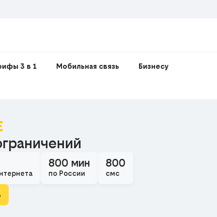
рифы 3 в 1
Мобильная связь
Бизнесу
E
ограничений
800 мин
800
нтернета
по России
смс
ь