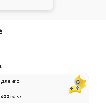
е
а
для игр
600
Мбит/с