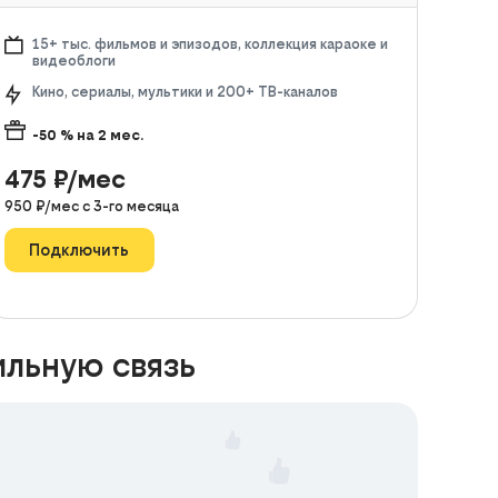
15+ тыс. фильмов и эпизодов, коллекция караоке и
видеоблоги
Кино, сериалы, мультики и 200+ ТВ-каналов
-50
% на
2
мес.
475
₽/мес
950
₽/мес с
3
-го месяца
Подключить
ильную связь