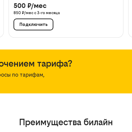
500
₽/мес
850
₽/мес с
3
-го месяца
Подключить
ючением тарифа?
росы по тарифам,
Преимущества билайн