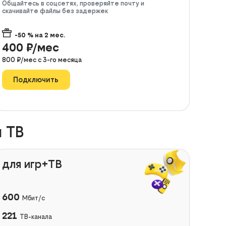
Общайтесь в соцсетях, проверяйте почту и
скачивайте файлы без задержек
-50
% на
2
мес.
400
₽/мес
800
₽/мес с
3
-го месяца
Подключить
 ТВ
для игр+ТВ
600
Мбит/с
221
ТВ-канала