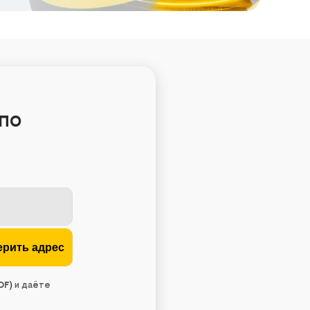
по
DF
)
и даёте