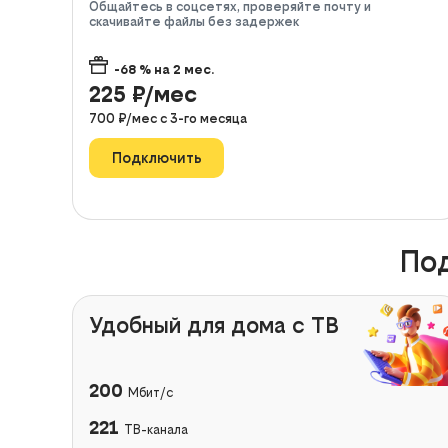
Общайтесь в соцсетях, проверяйте почту и
скачивайте файлы без задержек
-68
% на
2
мес.
225
₽/мес
700
₽/мес с
3
-го месяца
Подключить
Под
Удобный для дома с ТВ
200
Мбит/с
221
ТВ-канала