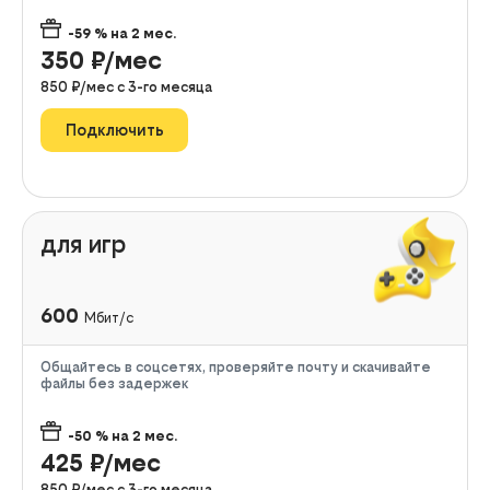
-59
% на
2
мес.
350
₽/мес
850
₽/мес с
3
-го месяца
Подключить
для игр
600
Мбит/с
Общайтесь в соцсетях, проверяйте почту и скачивайте
файлы без задержек
-50
% на
2
мес.
425
₽/мес
850
₽/мес с
3
-го месяца