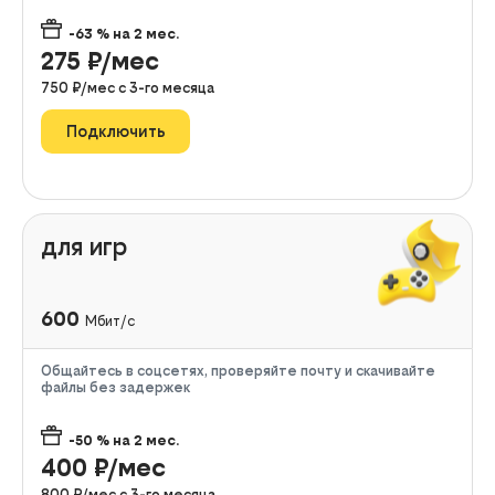
-63
% на
2
мес.
275
₽/мес
750
₽/мес с
3
-го месяца
Подключить
для игр
600
Мбит/с
Общайтесь в соцсетях, проверяйте почту и скачивайте
файлы без задержек
-50
% на
2
мес.
400
₽/мес
800
₽/мес с
3
-го месяца