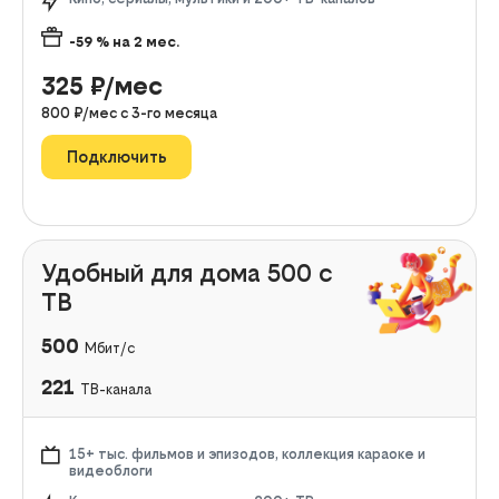
-59
% на
2
мес.
325
₽/мес
800
₽/мес с
3
-го месяца
Подключить
Удобный для дома 500 с
ТВ
500
Мбит/с
221
ТВ-канала
15+ тыс. фильмов и эпизодов, коллекция караоке и
видеоблоги