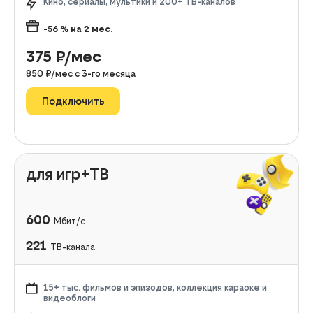
Кино, сериалы, мультики и 200+ ТВ-каналов
-56
% на
2
мес.
375
₽/мес
850
₽/мес с
3
-го месяца
Подключить
для игр+ТВ
600
Мбит/с
221
ТВ-канала
15+ тыс. фильмов и эпизодов, коллекция караоке и
видеоблоги