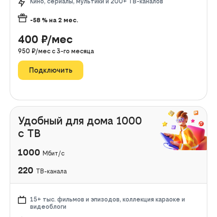
Кино, сериалы, мультики и 200+ ТВ-каналов
-58
% на
2
мес.
400
₽/мес
950
₽/мес с
3
-го месяца
Подключить
Удобный для дома 1000
с ТВ
1000
Мбит/с
220
ТВ-канала
15+ тыс. фильмов и эпизодов, коллекция караоке и
видеоблоги