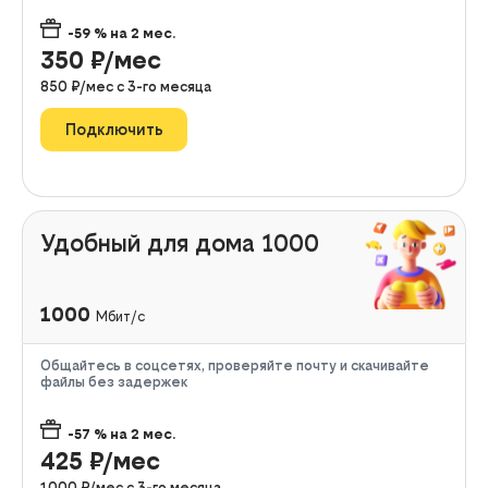
-59
% на
2
мес.
350
₽/мес
850
₽/мес с
3
-го месяца
Подключить
Удобный для дома 1000
1000
Мбит/с
Общайтесь в соцсетях, проверяйте почту и скачивайте
файлы без задержек
-57
% на
2
мес.
425
₽/мес
1000
₽/мес с
3
-го месяца