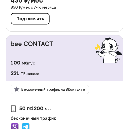
430
₽/мес
850
₽/мес с
7
-го месяца
Подключить
bee CONTACT
100
Мбит/с
221
ТВ-канала
Бесконечный трафик на ВКонтакте
50
1200
Гб
мин
бесконечный трафик