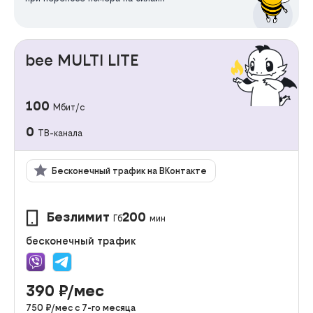
bee MULTI LITE
100
Мбит/с
0
ТВ-канала
Бесконечный трафик на ВКонтакте
Безлимит
200
Гб
мин
бесконечный трафик
390
₽/мес
750
₽/мес с
7
-го месяца