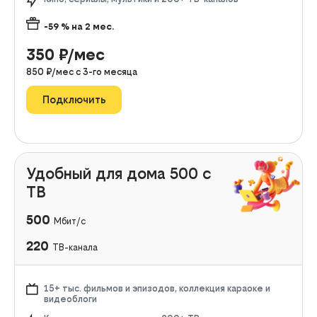
-59
% на
2
мес.
350
₽/мес
850
₽/мес с
3
-го месяца
Подключить
Удобный для дома 500 с
ТВ
500
Мбит/с
220
ТВ-канала
15+ тыс. фильмов и эпизодов, коллекция караоке и
видеоблоги