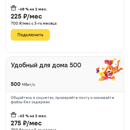
-68
% на
2
мес.
225
₽/мес
700
₽/мес с
3
-го месяца
Подключить
Удобный для дома 500
500
Мбит/с
Общайтесь в соцсетях, проверяйте почту и скачивайте
файлы без задержек
-63
% на
2
мес.
275
₽/мес