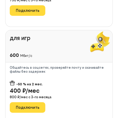
750
₽/мес с
3
-го месяца
Подключить
для игр
600
Мбит/с
Общайтесь в соцсетях, проверяйте почту и скачивайте
файлы без задержек
-50
% на
2
мес.
400
₽/мес
800
₽/мес с
3
-го месяца
Подключить