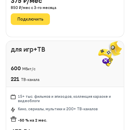
375
₽/мес
850
₽/мес с
3
-го месяца
Подключить
для игр+ТВ
600
Мбит/с
221
ТВ-канала
15+ тыс. фильмов и эпизодов, коллекция караоке и
видеоблоги
Кино, сериалы, мультики и 200+ ТВ-каналов
-50
% на
2
мес.