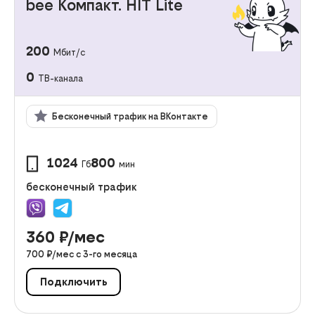
bee Компакт. HIT Lite
200
Мбит/с
0
ТВ-канала
Бесконечный трафик на ВКонтакте
1024
800
Гб
мин
бесконечный трафик
360
₽/мес
700
₽/мес с
3
-го месяца
Подключить