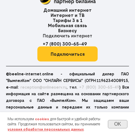
Домашний интернет
Интернет и ТВ
Тарифы 3 в 1
Мобильная связь
Бизнесу
Подключить интернет
+7 (800) 300-65-49
Подключиться
©beeline-internet.online - официальный дилер ПАО
"ВымпелКом" ООО "ОНЛАЙН СЕРВИСЫ" (ОГРН:1196234008915,
e-mail:
reception@onlineserv.ru
, тел.
+7 (800) 300-65-49
) Вся
информация на сайте размещена на основании партнерского
договора с ПАО «ВымпелКом». Мы защищаем ваши
персональные данные и передаем их только компании
исполнителю. Отправляя заявку, Вы принимаете
Политику
Мы используем
для быстрой и удобной работы
cookies
конфиденциальности
,
Пользовательское соглашение
и даёте
OK
сайта. Продолжая пользоваться сайтом, вы принимаете
согласие на обработку Ваших персональных данных
.
.
условия обработки персональных данных