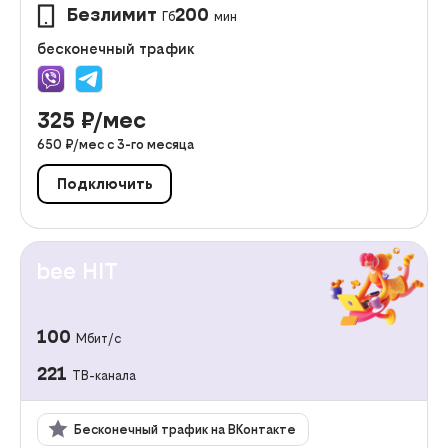
Безлимит
200
Гб
мин
бесконечный трафик
325
₽/мес
650
₽/мес с
3
-го месяца
Подключить
bee HIT
100
Мбит/с
221
ТВ-канала
Бесконечный трафик на ВКонтакте