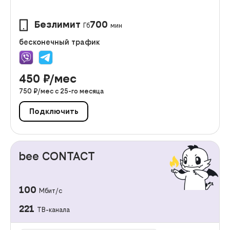
Безлимит
700
Гб
мин
бесконечный трафик
450
₽/мес
750
₽/мес с
25
-го месяца
Подключить
bee CONTACT
100
Мбит/с
221
ТВ-канала