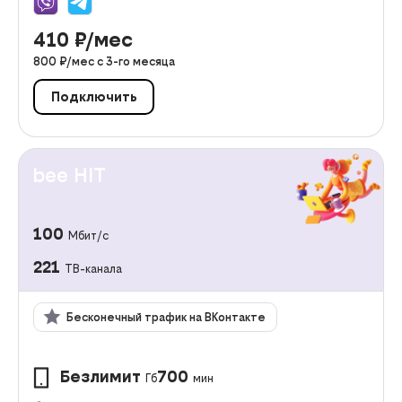
410
₽/мес
800
₽/мес с
3
-го месяца
Подключить
bee HIT
100
Мбит/с
221
ТВ-канала
Бесконечный трафик на ВКонтакте
Безлимит
700
Гб
мин