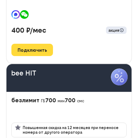
400
₽/мес
акция
Подключить
bee HIT
безлимит
700
700
ГБ
мин
смс
Повышенная скидка на 12 месяцев при переносе
номера от другого оператора