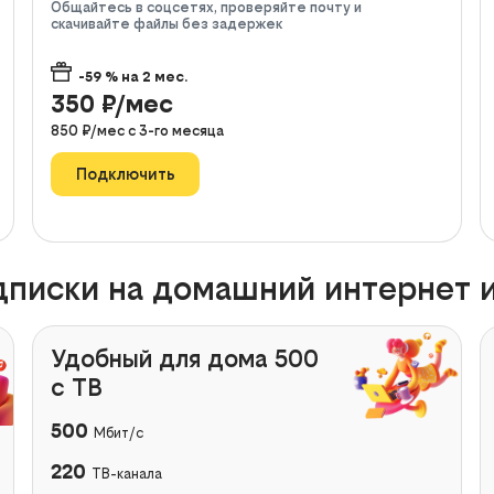
Общайтесь в соцсетях, проверяйте почту и
скачивайте файлы без задержек
-59
% на
2
мес.
350
₽/мес
850
₽/мес с
3
-го месяца
Подключить
писки на домашний интернет и
Удобный для дома 500
с ТВ
500
Мбит/с
220
ТВ-канала