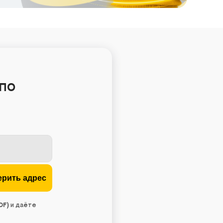
по
DF
)
и даёте