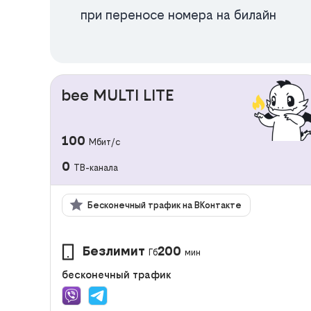
при переносе номера на билайн
bee MULTI LITE
100
Мбит/с
0
ТВ-канала
Бесконечный трафик на ВКонтакте
Безлимит
200
Гб
мин
бесконечный трафик