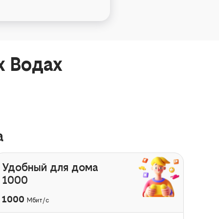
х Водах
а
Удобный для дома
1000
1000
Мбит/с