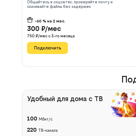
Общайтесь в соцсетях, проверяйте почту и
скачивайте файлы без задержек
-60
% на
2
мес.
300
₽/мес
750
₽/мес с
3
-го месяца
Подключить
Под
Удобный для дома с ТВ
100
Мбит/с
220
ТВ-канала