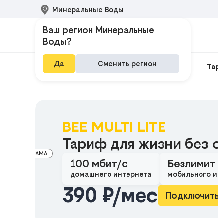
Минеральные Воды
Ваш регион Минеральные
Воды?
Да
Сменить регион
Домашний интернет
Интернет и ТВ
Та
BEE MULTI LITE
Тариф для жизни без 
РЕКЛАМА
100 мбит/с
Безлимит
домашнего интернета
мобильного и
390 ₽/мес
Подключит