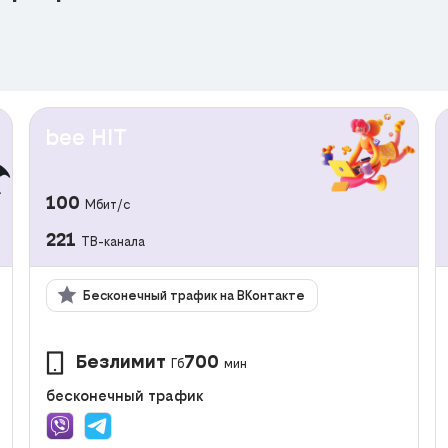
bee HIT
100
Мбит/с
221
ТВ-канала
Бесконечный трафик на ВКонтакте
Безлимит
700
Гб
мин
бесконечный трафик