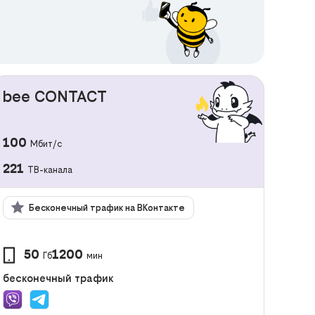
bee CONTACT
100
Мбит/с
221
ТВ-канала
Бесконечный трафик на ВКонтакте
50
1200
Гб
мин
бесконечный трафик