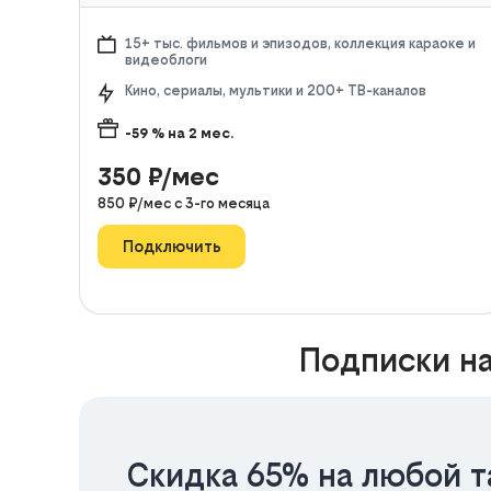
15+ тыс. фильмов и эпизодов, коллекция караоке и
видеоблоги
Кино, сериалы, мультики и 200+ ТВ-каналов
-59
% на
2
мес.
350
₽/мес
850
₽/мес с
3
-го месяца
Подключить
Подписки на
Скидка 65% на любой т