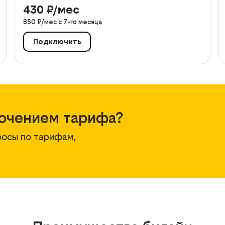
430
₽/мес
850
₽/мес с
7
-го месяца
Подключить
ючением тарифа?
росы по тарифам,