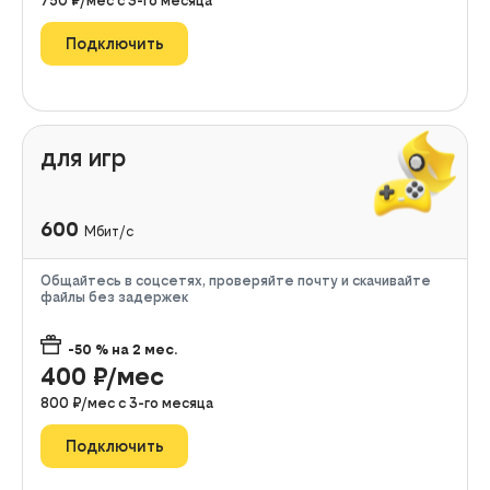
750
₽/мес с
3
-го месяца
Подключить
для игр
600
Мбит/с
Общайтесь в соцсетях, проверяйте почту и скачивайте
файлы без задержек
-50
% на
2
мес.
400
₽/мес
800
₽/мес с
3
-го месяца
Подключить