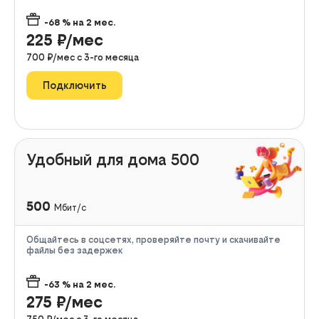
-68
% на
2
мес.
225
₽/мес
700
₽/мес с
3
-го месяца
Подключить
Удобный для дома 500
500
Мбит/с
Общайтесь в соцсетях, проверяйте почту и скачивайте
файлы без задержек
-63
% на
2
мес.
275
₽/мес