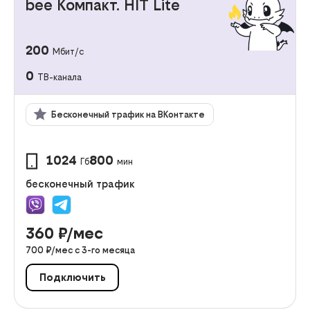
bee Компакт. HIT Lite
200
Мбит/с
0
ТВ-канала
Бесконечный трафик на ВКонтакте
1024
800
Гб
мин
бесконечный трафик
360
₽/мес
700
₽/мес с
3
-го месяца
Подключить