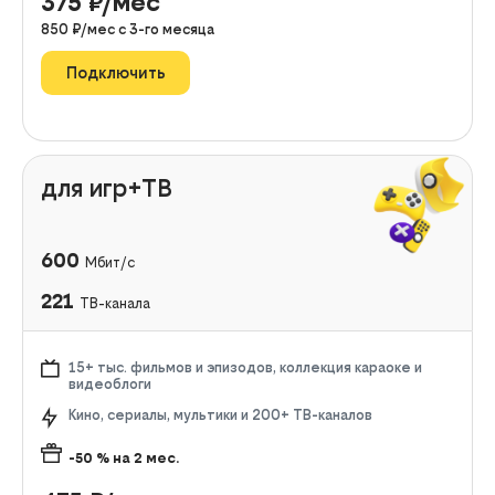
375
₽/мес
850
₽/мес с
3
-го месяца
Подключить
для игр+ТВ
600
Мбит/с
221
ТВ-канала
15+ тыс. фильмов и эпизодов, коллекция караоке и
видеоблоги
Кино, сериалы, мультики и 200+ ТВ-каналов
-50
% на
2
мес.