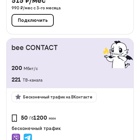
515
₽/мес
990
₽/мес с
3
-го месяца
Подключить
bee CONTACT
200
Мбит/с
221
ТВ-канала
Бесконечный трафик на ВКонтакте
50
1200
Гб
мин
бесконечный трафик