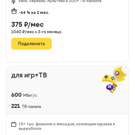
Кино, сериалы, мультики и 200+ ТВ-каналов
-64
% на
2
мес.
375
₽/мес
1040
₽/мес с
3
-го месяца
Подключить
для игр+ТВ
600
Мбит/с
221
ТВ-канала
15+ тыс. фильмов и эпизодов, коллекция караоке и
видеоблоги