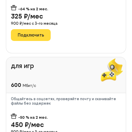
-64
% на
2
мес.
325
₽/мес
900
₽/мес с
3
-го месяца
Подключить
для игр
600
Мбит/с
Общайтесь в соцсетях, проверяйте почту и скачивайте
файлы без задержек
-50
% на
2
мес.
450
₽/мес
900
₽/мес с
3
-го месяца