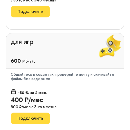
750
₽/мес с
3
-го месяца
Подключить
для игр
600
Мбит/с
Общайтесь в соцсетях, проверяйте почту и скачивайте
файлы без задержек
-50
% на
2
мес.
400
₽/мес
800
₽/мес с
3
-го месяца
Подключить