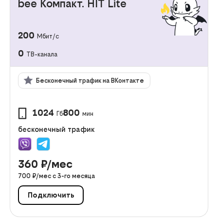
bee Компакт. HIT Lite
200
Мбит/с
0
ТВ-канала
Бесконечный трафик на ВКонтакте
1024
800
Гб
мин
бесконечный трафик
360
₽/мес
700
₽/мес с
3
-го месяца
Подключить