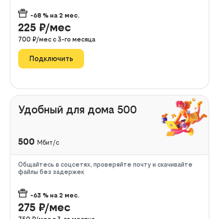
-68
% на
2
мес.
225
₽/мес
700
₽/мес с
3
-го месяца
Подключить
Удобный для дома 500
500
Мбит/с
Общайтесь в соцсетях, проверяйте почту и скачивайте
файлы без задержек
-63
% на
2
мес.
275
₽/мес