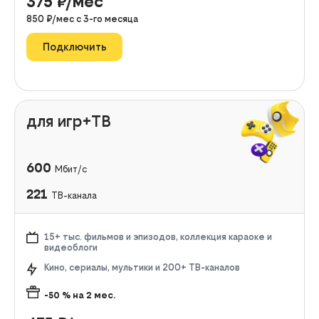
375
₽/мес
850
₽/мес с
3
-го месяца
Подключить
для игр+ТВ
600
Мбит/с
221
ТВ-канала
15+ тыс. фильмов и эпизодов, коллекция караоке и
видеоблоги
Кино, сериалы, мультики и 200+ ТВ-каналов
-50
% на
2
мес.