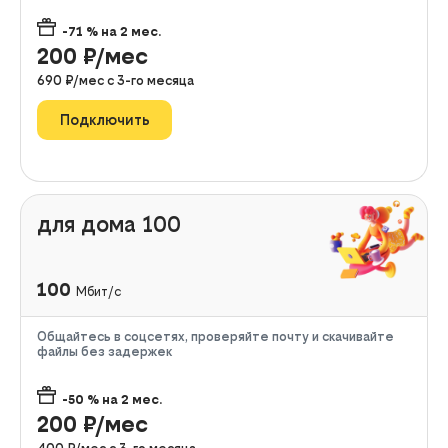
-71
% на
2
мес.
200
₽/мес
690
₽/мес с
3
-го месяца
Подключить
для дома 100
100
Мбит/с
Общайтесь в соцсетях, проверяйте почту и скачивайте
файлы без задержек
-50
% на
2
мес.
200
₽/мес