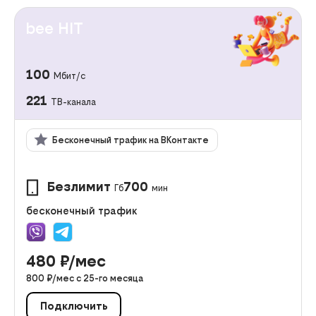
bee HIT
100
Мбит/с
221
ТВ-канала
Бесконечный трафик на ВКонтакте
Безлимит
700
Гб
мин
бесконечный трафик
480
₽/мес
800
₽/мес с
25
-го месяца
Подключить