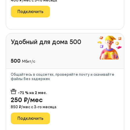
400
₽/мес с
3
-го месяца
Подключить
Удобный для дома 500
500
Мбит/с
Общайтесь в соцсетях, проверяйте почту и скачивайте
файлы без задержек
-71
% на
2
мес.
250
₽/мес
850
₽/мес с
3
-го месяца
Подключить