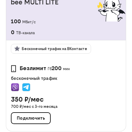
bee MULTI LITE
100
Мбит/с
0
ТВ-канала
Бесконечный трафик на ВКонтакте
Безлимит
200
Гб
мин
бесконечный трафик
350
₽/мес
700
₽/мес с
3
-го месяца
Подключить