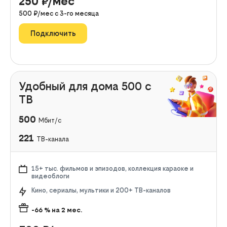
250
₽/мес
500
₽/мес с
3
-го месяца
Подключить
Удобный для дома 500 с
ТВ
500
Мбит/с
221
ТВ-канала
15+ тыс. фильмов и эпизодов, коллекция караоке и
видеоблоги
Кино, сериалы, мультики и 200+ ТВ-каналов
-66
% на
2
мес.