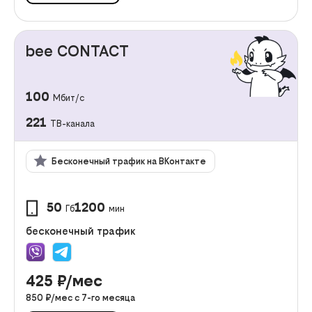
bee CONTACT
100
Мбит/с
221
ТВ-канала
Бесконечный трафик на ВКонтакте
50
1200
Гб
мин
бесконечный трафик
425
₽/мес
850
₽/мес с
7
-го месяца