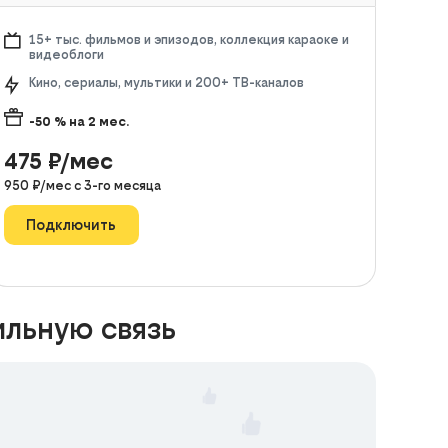
15+ тыс. фильмов и эпизодов, коллекция караоке и
видеоблоги
Кино, сериалы, мультики и 200+ ТВ-каналов
-50
% на
2
мес.
475
₽/мес
950
₽/мес с
3
-го месяца
Подключить
ильную связь