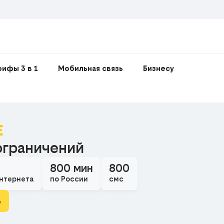
рифы 3 в 1
Мобильная связь
Бизнесу
E
ограничений
800 мин
800
нтернета
по России
смс
ь