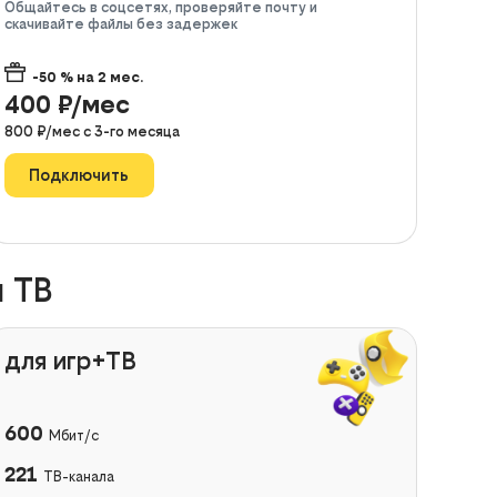
Общайтесь в соцсетях, проверяйте почту и
скачивайте файлы без задержек
-50
% на
2
мес.
400
₽/мес
800
₽/мес с
3
-го месяца
Подключить
 ТВ
для игр+ТВ
600
Мбит/с
221
ТВ-канала