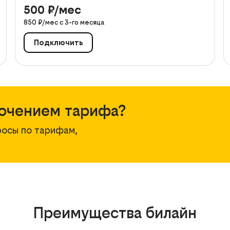
500
₽/мес
850
₽/мес с
3
-го месяца
Подключить
ючением тарифа?
росы по тарифам,
Преимущества билайн