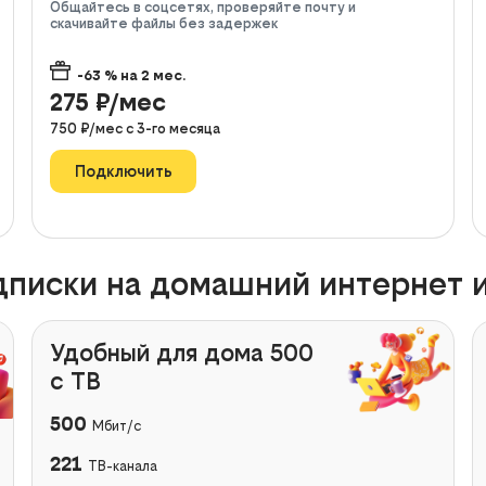
Общайтесь в соцсетях, проверяйте почту и
скачивайте файлы без задержек
-63
% на
2
мес.
275
₽/мес
750
₽/мес с
3
-го месяца
Подключить
писки на домашний интернет и
Удобный для дома 500
с ТВ
500
Мбит/с
221
ТВ-канала