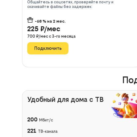
Общайтесь в соцсетях, проверяйте почту и
скачивайте файлы без задержек
-68
% на
2
мес.
225
₽/мес
700
₽/мес с
3
-го месяца
Подключить
Под
Удобный для дома с ТВ
200
Мбит/с
221
ТВ-канала