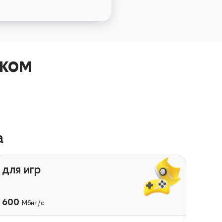
ском
а
для игр
600
Мбит/с