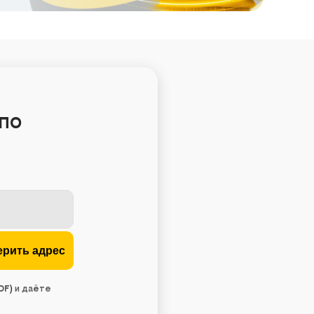
по
DF
)
и даёте