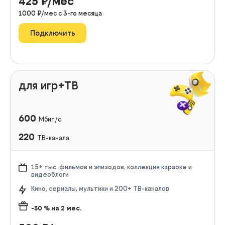
425
₽/мес
1000
₽/мес с
3
-го месяца
Подключить
для игр+ТВ
600
Мбит/с
220
ТВ-канала
15+ тыс. фильмов и эпизодов, коллекция караоке и
видеоблоги
Кино, сериалы, мультики и 200+ ТВ-каналов
-50
% на
2
мес.