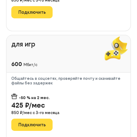
850
₽/мес с
3
-го месяца
Подключить
для игр
600
Мбит/с
Общайтесь в соцсетях, проверяйте почту и скачивайте
файлы без задержек
-50
% на
2
мес.
425
₽/мес
850
₽/мес с
3
-го месяца
Подключить