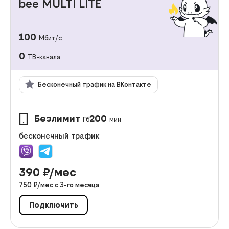
bee MULTI LITE
100
Мбит/с
0
ТВ-канала
Бесконечный трафик на ВКонтакте
Безлимит
200
Гб
мин
бесконечный трафик
390
₽/мес
750
₽/мес с
3
-го месяца
Подключить