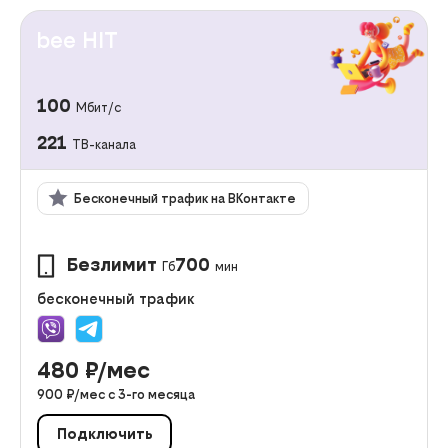
bee HIT
100
Мбит/с
221
ТВ-канала
Бесконечный трафик на ВКонтакте
Безлимит
700
Гб
мин
бесконечный трафик
480
₽/мес
900
₽/мес с
3
-го месяца
Подключить