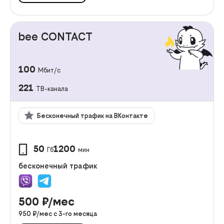
bee CONTACT
100
Мбит/с
221
ТВ-канала
Бесконечный трафик на ВКонтакте
50
1200
Гб
мин
бесконечный трафик
500
₽/мес
950
₽/мес с
3
-го месяца