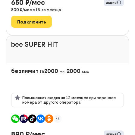
650
₽/мес
акция
800
₽/мес с
13
-го месяца
Подключить
bee SUPER HIT
безлимит
2000
2000
ГБ
мин
смс
Повышенная скидка на 12 месяцев при переносе
номера от другого оператора
+3
890
₽/мес
акция