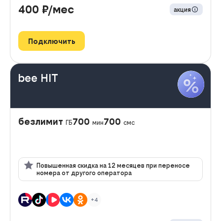
400
₽/мес
акция
Подключить
bee HIT
безлимит
700
700
ГБ
мин
смс
Повышенная скидка на 12 месяцев при переносе
номера от другого оператора
+4