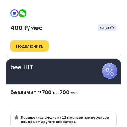
400
₽/мес
акция
Подключить
bee HIT
безлимит
700
700
ГБ
мин
смс
Повышенная скидка на 12 месяцев при переносе
номера от другого оператора