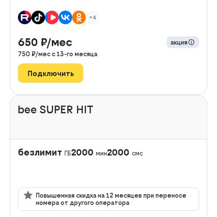
+4
650
₽/мес
акция
750
₽/мес с
13
-го месяца
Подключить
bee SUPER HIT
безлимит
2000
2000
ГБ
мин
смс
Повышенная скидка на 12 месяцев при переносе
номера от другого оператора