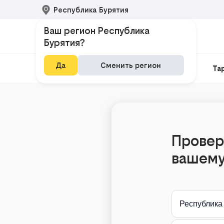
Республика Бурятия
Ваш регион Республика
Бурятия?
Да
Сменить регион
Домашний интернет
Интернет и ТВ
Та
Провер
вашему
Республика