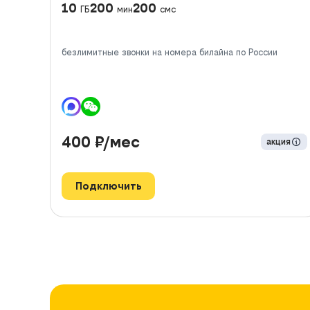
10
200
200
ГБ
мин
смс
безлимитные звонки на номера билайна по России
400
₽/мес
акция
Подключить