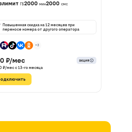
злимит
2000
2000
ГБ
мин
смс
Повышенная скидка на 12 месяцев при
переносе номера от другого оператора
+3
90
₽/мес
акция
0
₽/мес с
13
-го месяца
Подключить