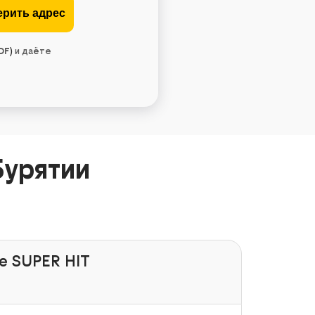
DF
)
и даёте
Бурятии
e SUPER HIT