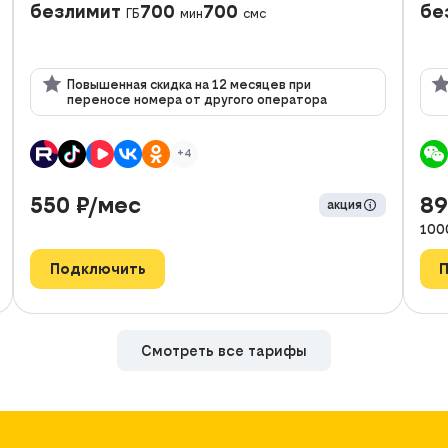
безлимит
700
700
бе
ГБ
мин
смс
Повышенная скидка на 12 месяцев при
переносе номера от другого оператора
+4
550
₽/мес
8
акция
100
Подключить
Смотреть все тарифы