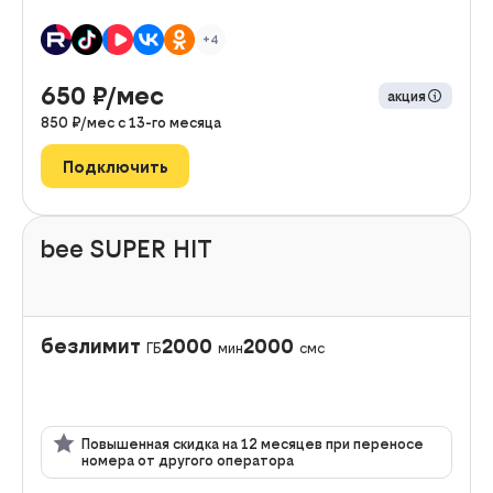
+4
650
₽/мес
акция
850
₽/мес с
13
-го месяца
Подключить
bee SUPER HIT
безлимит
2000
2000
ГБ
мин
смс
Повышенная скидка на 12 месяцев при переносе
номера от другого оператора