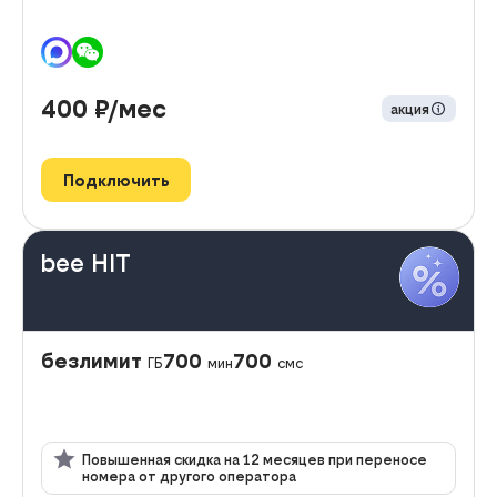
400
₽/мес
акция
Подключить
bee HIT
безлимит
700
700
ГБ
мин
смс
Повышенная скидка на 12 месяцев при переносе
номера от другого оператора