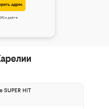
DF
)
и даёте
Карелии
e SUPER HIT