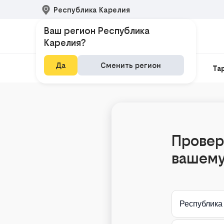
Республика Карелия
Ваш регион Республика
Карелия?
Да
Сменить регион
Домашний интернет
Интернет и ТВ
Та
Провер
вашему
Республика