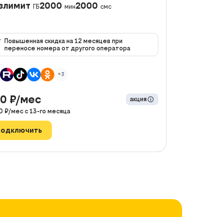
злимит
2000
2000
ГБ
мин
смс
Повышенная скидка на 12 месяцев при
переносе номера от другого оператора
+3
90
₽/мес
акция
0
₽/мес с
13
-го месяца
Подключить