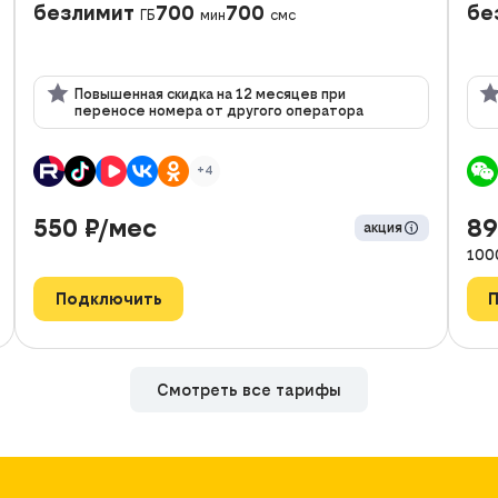
безлимит
700
700
бе
ГБ
мин
смс
Повышенная скидка на 12 месяцев при
переносе номера от другого оператора
+4
550
₽/мес
8
акция
100
Подключить
Смотреть все тарифы