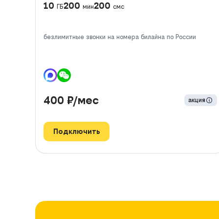
10
200
200
ГБ
мин
смс
безлимитные звонки на номера билайна по России
400
₽/мес
акция
Подключить