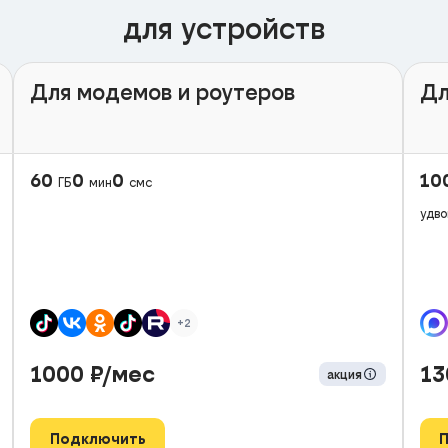
для устройств
Для модемов и роутеров
Дл
60
0
0
10
ГБ
мин
смс
удво
+2
1000
₽/мес
1
акция
Подключить