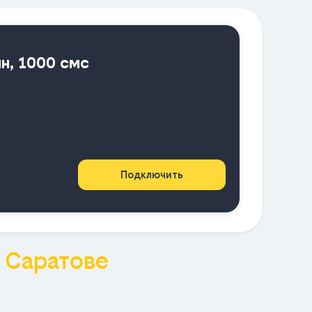
ин, 1000 смс
Подключить
в
Саратове