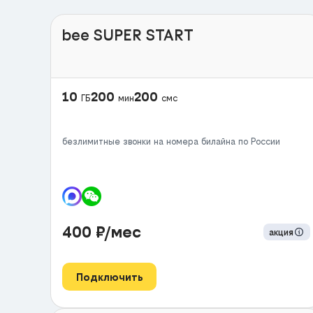
bee SUPER START
10
200
200
ГБ
мин
смс
безлимитные звонки на номера билайна по России
400
₽/мес
акция
Подключить