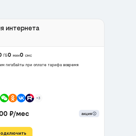
я интернета
0
0
0
ГБ
мин
смс
им гигабайты при оплате тарифа вовремя
+3
300
₽/мес
акция
Подключить