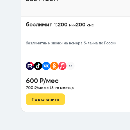
безлимит
200
200
ГБ
мин
смс
безлимитные звонки на номера билайна по России
+3
600
₽/мес
700
₽/мес с
13
-го месяца
Подключить