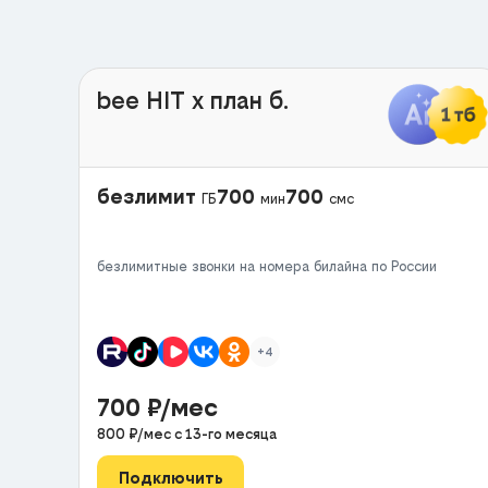
bee HIT x план б.
безлимит
700
700
ГБ
мин
смс
безлимитные звонки на номера билайна по России
+4
700
₽/мес
800
₽/мес с
13
-го месяца
Подключить