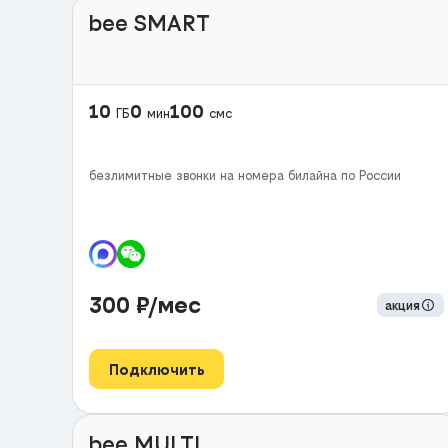
bee SMART
10
0
100
ГБ
мин
смс
безлимитные звонки на номера билайна по России
300
₽/мес
акция
Подключить
bee MULTI