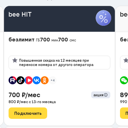
bee HIT
be
безлимит
700
700
бе
ГБ
мин
смс
Повышенная скидка на 12 месяцев при
переносе номера от другого оператора
+4
700
₽/мес
8
акция
800
₽/мес с
13
-го месяца
990
Подключить