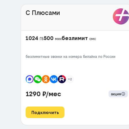
С Плюсами
1024
500
безлимит
ГБ
мин
смс
безлимитные звонки на номера билайна по России
+2
1290
₽/мес
акция
Подключить