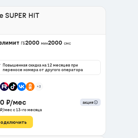
e SUPER HIT
злимит
2000
2000
ГБ
мин
смс
Повышенная скидка на 12 месяцев при
переносе номера от другого оператора
+3
90
₽/мес
акция
₽/мес с
13
-го месяца
Подключить