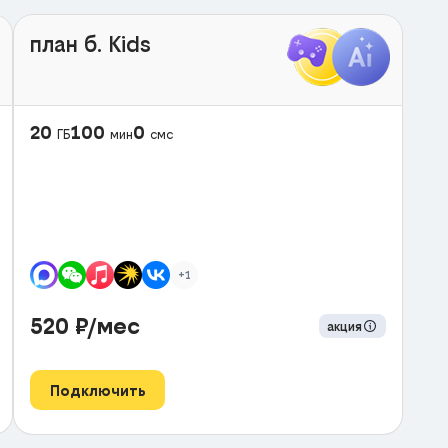
план б. Kids
20
100
0
ГБ
мин
смс
+1
520
₽/мес
акция
Подключить