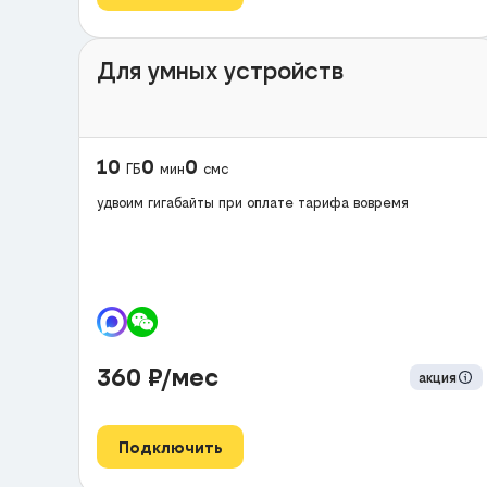
Для умных устройств
10
0
0
ГБ
мин
смс
удвоим гигабайты при оплате тарифа вовремя
360
₽/мес
акция
Подключить