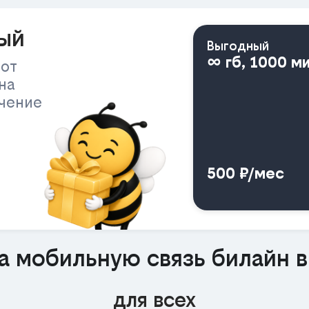
ый
Выгодный
∞ гб, 1000 м
 от
на
ичение
500 ₽/мес
а мобильную связь билайн 
для всех