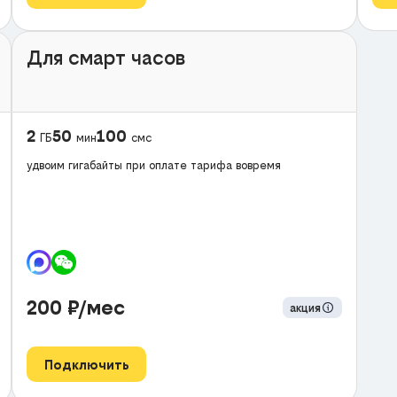
Для смарт часов
2
50
100
ГБ
мин
смс
удвоим гигабайты при оплате тарифа вовремя
200
₽/мес
акция
Подключить