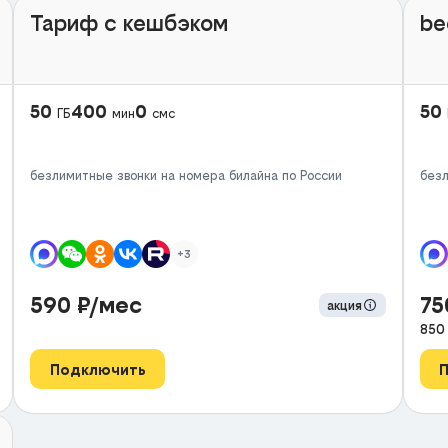
Тариф с кешбэком
be
50
400
0
50
ГБ
мин
смс
безлимитные звонки на номера билайна по России
безл
+3
590
₽/мес
7
акция
850
Подключить