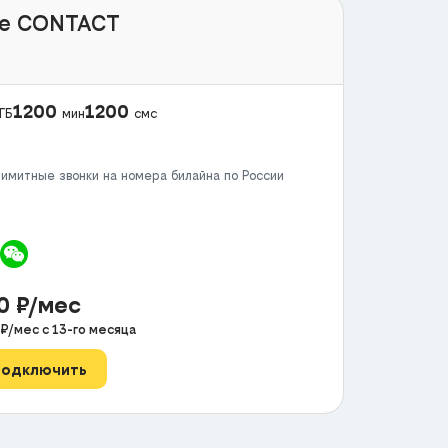
e CONTACT
1200
1200
ГБ
мин
смс
имитные звонки на номера билайна по России
50
₽/мес
₽/мес с
13
-го месяца
Подключить