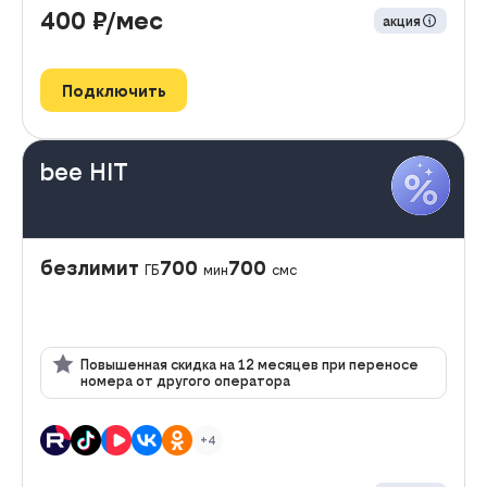
400
₽/мес
акция
Подключить
bee HIT
безлимит
700
700
ГБ
мин
смс
Повышенная скидка на 12 месяцев при переносе
номера от другого оператора
+4