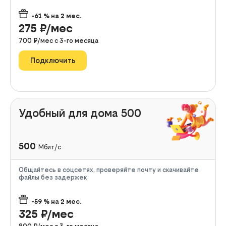
-61
% на
2
мес.
275
₽/мес
700
₽/мес с
3
-го месяца
Подключить
Удобный для дома 500
500
Мбит/с
Общайтесь в соцсетях, проверяйте почту и скачивайте
файлы без задержек
-59
% на
2
мес.
325
₽/мес