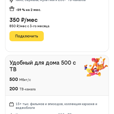
-59
% на
2
мес.
350
₽/мес
850
₽/мес с
3
-го месяца
Подключить
Удобный для дома 500 с
ТВ
500
Мбит/с
200
ТВ-канала
15+ тыс. фильмов и эпизодов, коллекция караоке и
видеоблоги