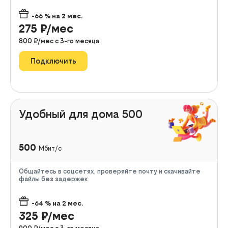
-66
% на
2
мес.
275
₽/мес
800
₽/мес с
3
-го месяца
Подключить
Удобный для дома 500
500
Мбит/с
Общайтесь в соцсетях, проверяйте почту и скачивайте
файлы без задержек
-64
% на
2
мес.
325
₽/мес