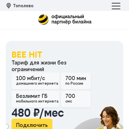
Тополево
BEE HIT
Тариф для жизни без
ограничений
100 мбит/с
700 мин
Подклю
домашнего интернета
по России
Безлимит ГБ
700
мобильного интернета
смс
480 ₽/мес
Подключить
АМА