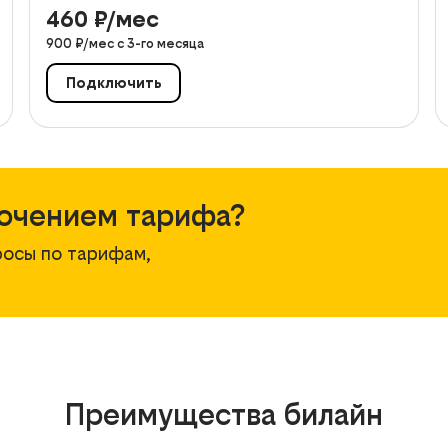
460
₽/мес
900
₽/мес с
3
-го месяца
Подключить
ючением тарифа?
росы по тарифам,
Преимущества билайн