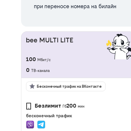
при переносе номера на билайн
bee MULTI LITE
100
Мбит/с
0
ТВ-канала
Бесконечный трафик на ВКонтакте
Безлимит
200
Гб
мин
бесконечный трафик