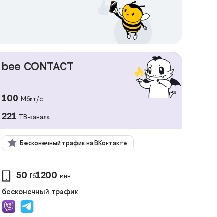
bee CONTACT
100
Мбит/с
221
ТВ-канала
Бесконечный трафик на ВКонтакте
50
1200
Гб
мин
бесконечный трафик