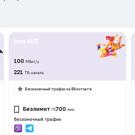
bee HIT
100
Мбит/с
221
ТВ-канала
Бесконечный трафик на ВКонтакте
Безлимит
700
Гб
мин
бесконечный трафик