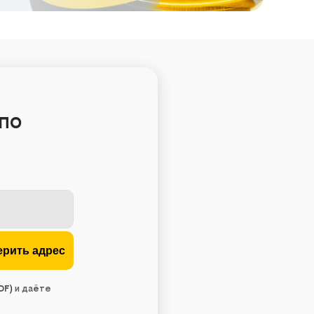
по
DF
)
и даёте