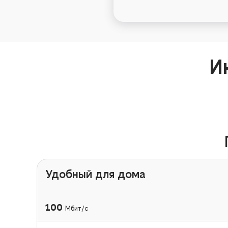
И
Удобный для дома
100
Мбит/с