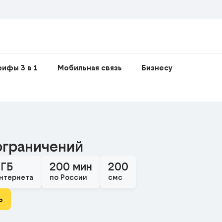
рифы 3 в 1
Мобильная связь
Бизнесу
ограничений
 ГБ
200 мин
200
нтернета
по России
смс
ь