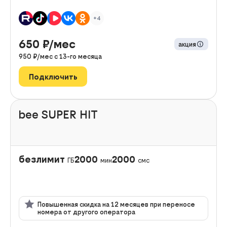
+4
650
₽/мес
акция
950
₽/мес с
13
-го месяца
Подключить
bee SUPER HIT
безлимит
2000
2000
ГБ
мин
смс
Повышенная скидка на 12 месяцев при переносе
номера от другого оператора