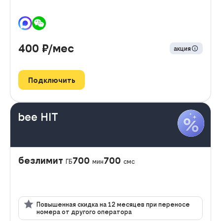
400
₽/мес
акция
Подключить
bee HIT
безлимит
700
700
ГБ
мин
смс
Повышенная скидка на 12 месяцев при переносе
номера от другого оператора