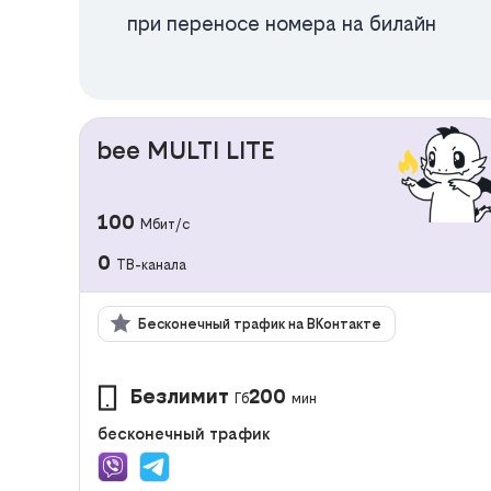
при переносе номера на билайн
bee MULTI LITE
100
Мбит/с
0
ТВ-канала
Бесконечный трафик на ВКонтакте
Безлимит
200
Гб
мин
бесконечный трафик