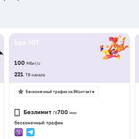
bee HIT
100
Мбит/с
221
ТВ-канала
Бесконечный трафик на ВКонтакте
Безлимит
700
Гб
мин
бесконечный трафик