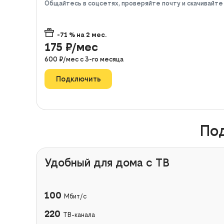
Общайтесь в соцсетях, проверяйте почту и скачивайт
-71
% на
2
мес.
175
₽/мес
600
₽/мес с
3
-го месяца
Подключить
Под
Удобный для дома с ТВ
100
Мбит/с
220
ТВ-канала