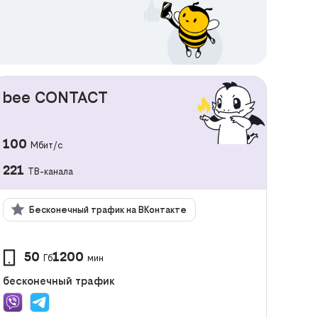
bee CONTACT
100
Мбит/с
221
ТВ-канала
Бесконечный трафик на ВКонтакте
50
1200
Гб
мин
бесконечный трафик