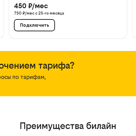
450
₽/мес
750
₽/мес с
25
-го месяца
Подключить
ючением тарифа?
росы по тарифам,
Преимущества билайн