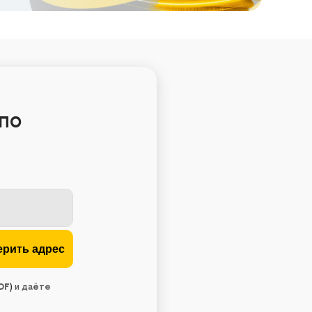
по
DF
)
и даёте