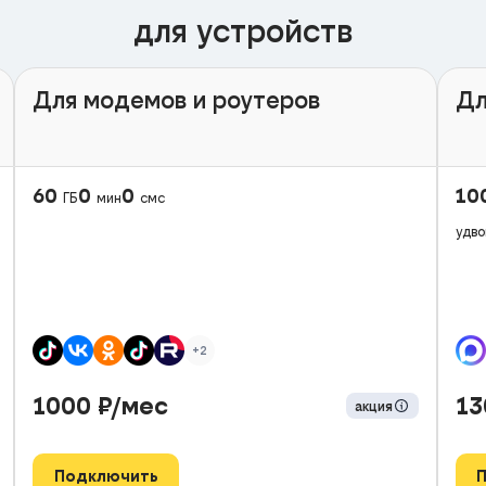
для устройств
Для модемов и роутеров
Дл
60
0
0
10
ГБ
мин
смс
удво
+2
1000
₽/мес
1
акция
Подключить