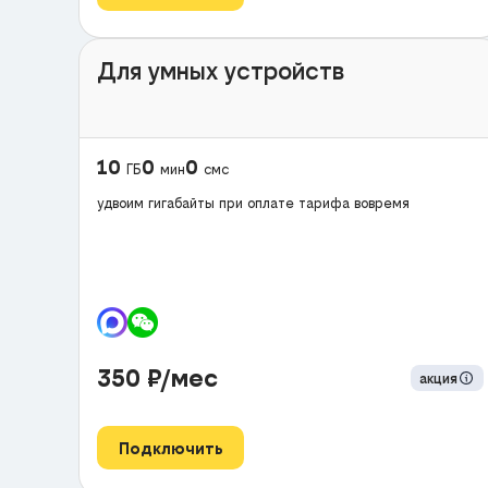
Для умных устройств
10
0
0
ГБ
мин
смс
удвоим гигабайты при оплате тарифа вовремя
350
₽/мес
акция
Подключить