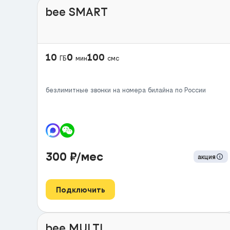
bee SMART
10
0
100
ГБ
мин
смс
безлимитные звонки на номера билайна по России
300
₽/мес
акция
Подключить
bee MULTI