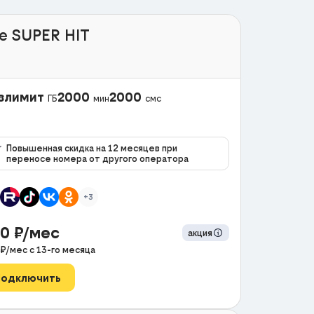
e SUPER HIT
злимит
2000
2000
ГБ
мин
смс
Повышенная скидка на 12 месяцев при
переносе номера от другого оператора
+3
90
₽/мес
акция
₽/мес с
13
-го месяца
Подключить