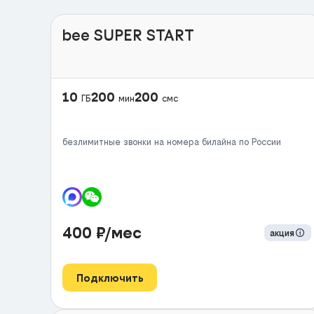
bee SUPER START
10
200
200
ГБ
мин
смс
безлимитные звонки на номера билайна по России
400
₽/мес
акция
Подключить