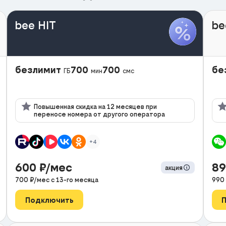
bee HIT
be
безлимит
700
700
бе
ГБ
мин
смс
Повышенная скидка на 12 месяцев при
переносе номера от другого оператора
+4
600
₽/мес
8
акция
700
₽/мес с
13
-го месяца
990
Подключить