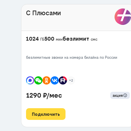
С Плюсами
1024
500
безлимит
ГБ
мин
смс
безлимитные звонки на номера билайна по России
+2
1290
₽/мес
акция
Подключить