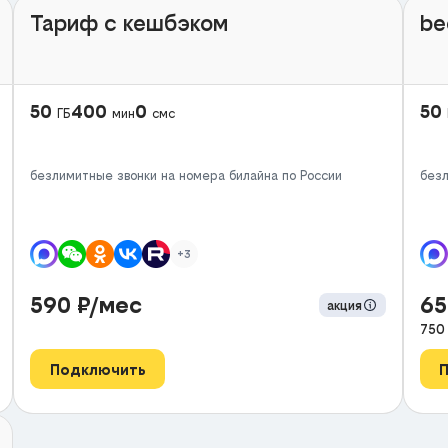
Тариф с кешбэком
be
50
400
0
50
ГБ
мин
смс
безлимитные звонки на номера билайна по России
безл
+3
590
₽/мес
6
акция
750
Подключить