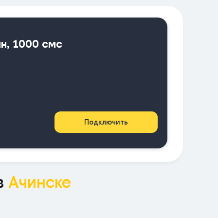
ин, 1000 смс
Подключить
в
Ачинске