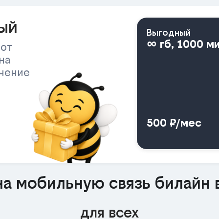
ый
Выгодный
∞ гб, 1000 м
 от
на
ичение
500 ₽/мес
а мобильную связь билайн 
для всех