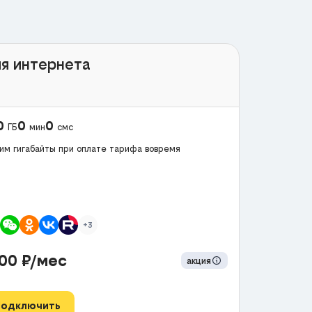
я интернета
0
0
0
ГБ
мин
смс
им гигабайты при оплате тарифа вовремя
+3
300
₽/мес
акция
Подключить