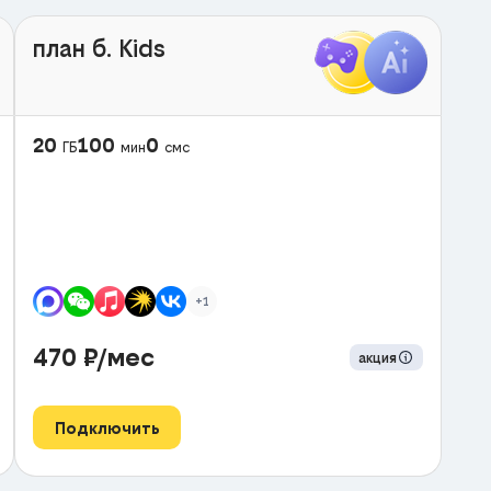
план б. Kids
20
100
0
ГБ
мин
смс
+1
470
₽/мес
акция
Подключить