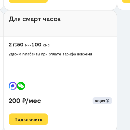
Для смарт часов
2
50
100
ГБ
мин
смс
удвоим гигабайты при оплате тарифа вовремя
200
₽/мес
акция
Подключить