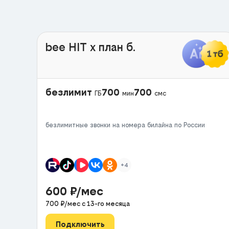
bee HIT x план б.
безлимит
700
700
ГБ
мин
смс
безлимитные звонки на номера билайна по России
+4
600
₽/мес
700
₽/мес с
13
-го месяца
Подключить