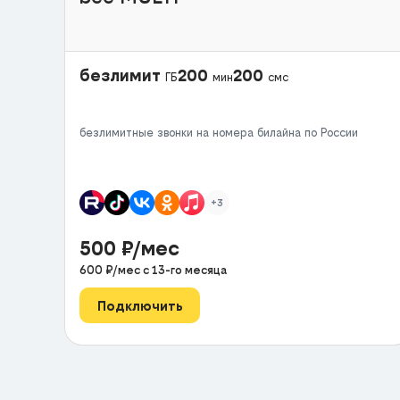
безлимит
200
200
ГБ
мин
смс
безлимитные звонки на номера билайна по России
+3
500
₽/мес
600
₽/мес с
13
-го месяца
Подключить