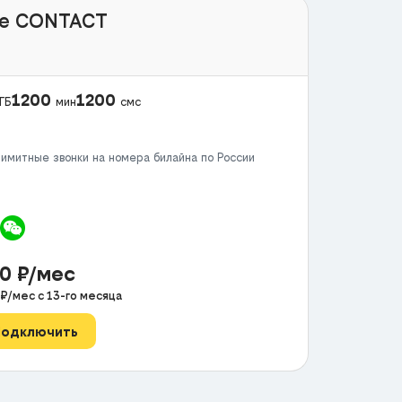
e CONTACT
1200
1200
ГБ
мин
смс
имитные звонки на номера билайна по России
50
₽/мес
₽/мес с
13
-го месяца
Подключить