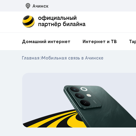
Ачинск
Домашний интернет
Интернет и ТВ
Та
Главная
Мобильная связь в Ачинске
200₽
м в
Скидка
на любой
айн
MOBIDEAL
Промокод
e HIT
ЕКЛАМА