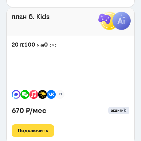
план б. Kids
20
100
0
ГБ
мин
смс
+1
670
₽/мес
акция
Подключить