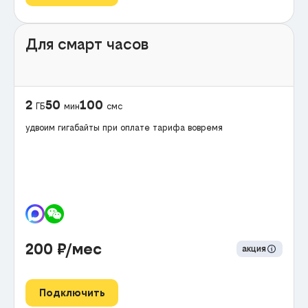
Для смарт часов
2
50
100
ГБ
мин
смс
удвоим гигабайты при оплате тарифа вовремя
200
₽/мес
акция
Подключить