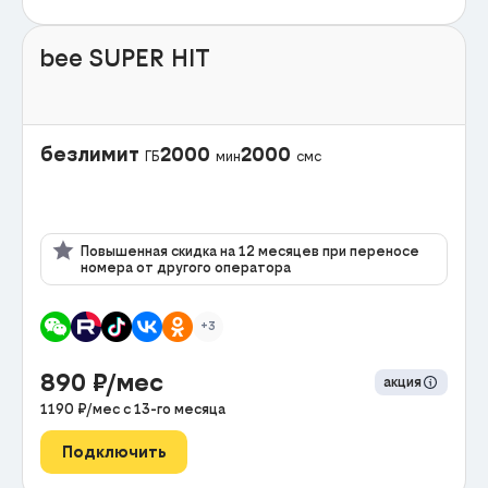
bee SUPER HIT
безлимит
2000
2000
ГБ
мин
смс
Повышенная скидка на 12 месяцев при переносе
номера от другого оператора
+3
890
₽/мес
акция
1190
₽/мес с
13
-го месяца
Подключить