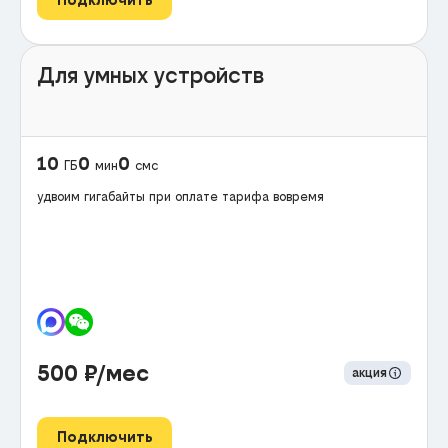
Для умных устройств
10
0
0
ГБ
мин
смс
удвоим гигабайты при оплате тарифа вовремя
500
₽/мес
акция
Подключить