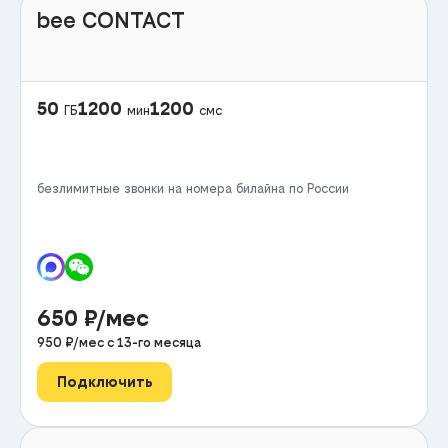
bee CONTACT
50
1200
1200
ГБ
мин
смс
безлимитные звонки на номера билайна по России
650
₽/мес
950
₽/мес с
13
-го месяца
Подключить