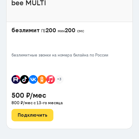
bee MULTI
безлимит
200
200
ГБ
мин
смс
безлимитные звонки на номера билайна по России
+3
500
₽/мес
800
₽/мес с
13
-го месяца
Подключить