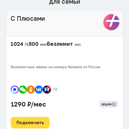
для семьи
С Плюсами
1024
500
безлимит
ГБ
мин
смс
безлимитные звонки на номера билайна по России
+2
1290
₽/мес
акция
Подключить