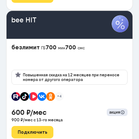
bee HIT
безлимит
700
700
ГБ
мин
смс
Повышенная скидка на 12 месяцев при переносе
номера от другого оператора
+4
600
₽/мес
акция
900
₽/мес с
13
-го месяца
Подключить