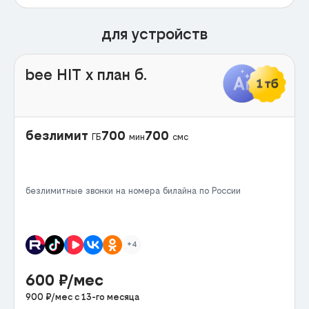
для устройств
bee HIT x план б.
безлимит
700
700
ГБ
мин
смс
безлимитные звонки на номера билайна по России
+4
600
₽/мес
900
₽/мес с
13
-го месяца