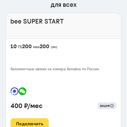
для всех
bee SUPER START
10
200
200
ГБ
мин
смс
безлимитные звонки на номера билайна по России
400
₽/мес
акция
Подключить