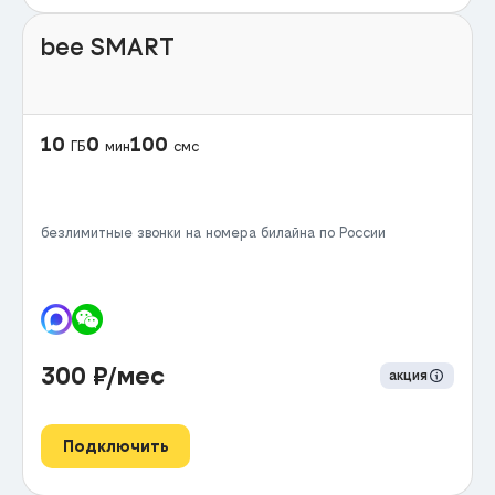
bee SMART
10
0
100
ГБ
мин
смс
безлимитные звонки на номера билайна по России
300
₽/мес
акция
Подключить