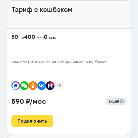
Тариф с кешбэком
50
400
0
ГБ
мин
смс
безлимитные звонки на номера билайна по России
+3
590
₽/мес
акция
Подключить