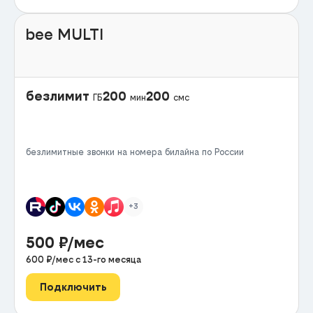
bee MULTI
безлимит
200
200
ГБ
мин
смс
безлимитные звонки на номера билайна по России
+3
500
₽/мес
600
₽/мес с
13
-го месяца
Подключить