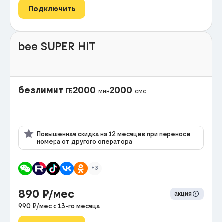
Подключить
bee SUPER HIT
безлимит
2000
2000
ГБ
мин
смс
Повышенная скидка на 12 месяцев при переносе
номера от другого оператора
+3
890
₽/мес
акция
990
₽/мес с
13
-го месяца