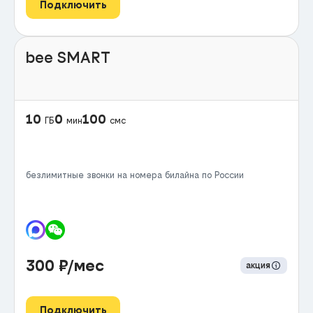
Подключить
bee SMART
10
0
100
ГБ
мин
смс
безлимитные звонки на номера билайна по России
300
₽/мес
акция
Подключить