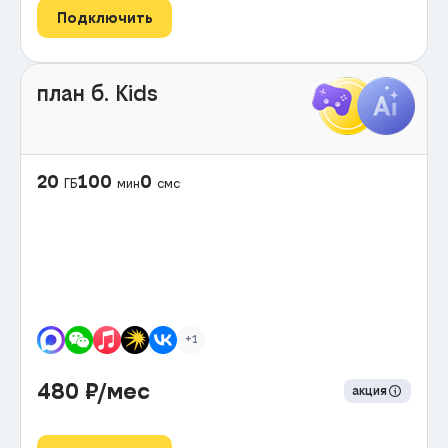
Подключить
план б. Kids
20
100
0
ГБ
мин
смс
+1
480
₽/мес
акция