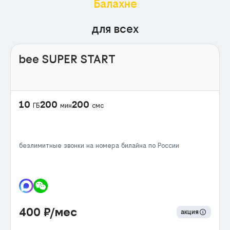
Балахне
для всех
bee SUPER START
10
200
200
ГБ
мин
смс
безлимитные звонки на номера билайна по России
400
₽/мес
акция