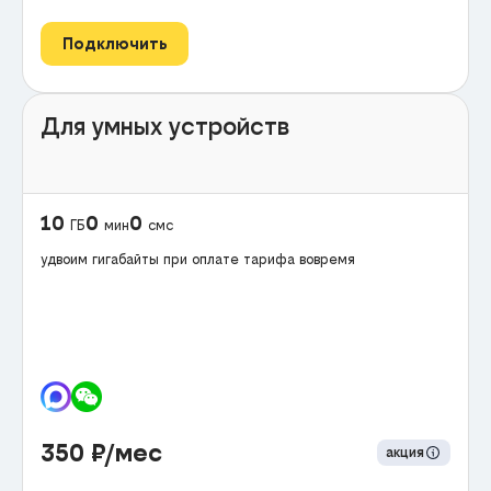
Подключить
Для умных устройств
10
0
0
ГБ
мин
смс
удвоим гигабайты при оплате тарифа вовремя
350
₽/мес
акция