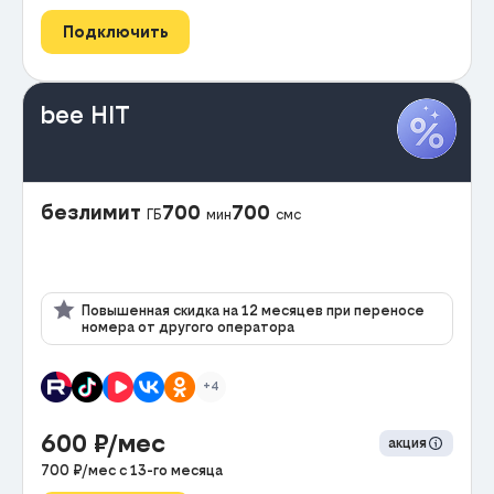
Подключить
bee HIT
безлимит
700
700
ГБ
мин
смс
Повышенная скидка на 12 месяцев при переносе
номера от другого оператора
+4
600
₽/мес
акция
700
₽/мес с
13
-го месяца