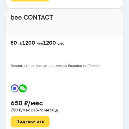
bee CONTACT
50
1200
1200
ГБ
мин
смс
безлимитные звонки на номера билайна по России
650
₽/мес
750
₽/мес с
13
-го месяца
Подключить