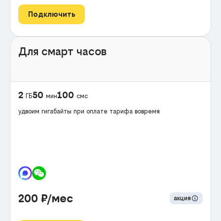
Подключить
Для смарт часов
2
50
100
ГБ
мин
смс
удвоим гигабайты при оплате тарифа вовремя
200
₽/мес
акция