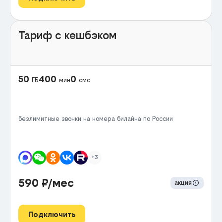
Тариф с кешбэком
50
400
0
ГБ
мин
смс
безлимитные звонки на номера билайна по России
+3
590
₽/мес
акция
Подключить