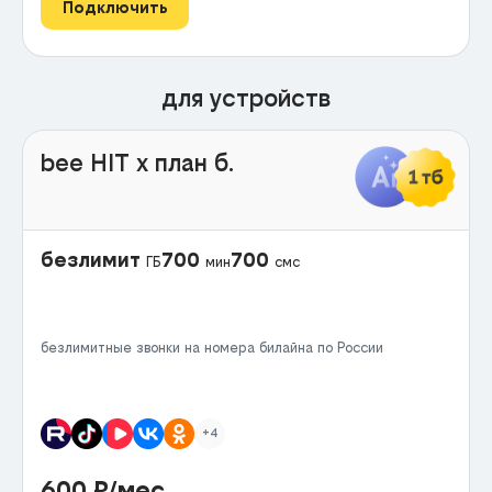
Подключить
для устройств
bee HIT x план б.
безлимит
700
700
ГБ
мин
смс
безлимитные звонки на номера билайна по России
+4
600
₽/мес