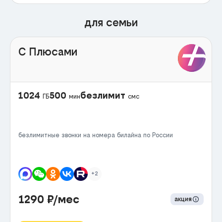
для семьи
С Плюсами
1024
500
безлимит
ГБ
мин
смс
безлимитные звонки на номера билайна по России
+2
1290
₽/мес
акция