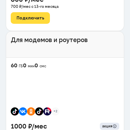
700
₽/мес с
13
-го месяца
Подключить
Для модемов и роутеров
60
0
0
ГБ
мин
смс
+2
1000
₽/мес
акция