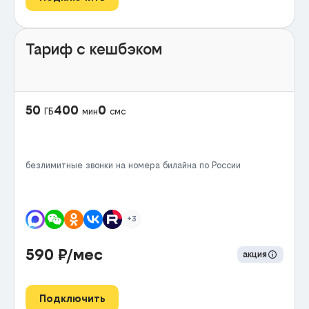
Тариф с кешбэком
50
400
0
ГБ
мин
смс
безлимитные звонки на номера билайна по России
+3
590
₽/мес
акция
Подключить