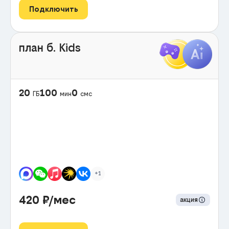
Подключить
план б. Kids
20
100
0
ГБ
мин
смс
+1
420
₽/мес
акция