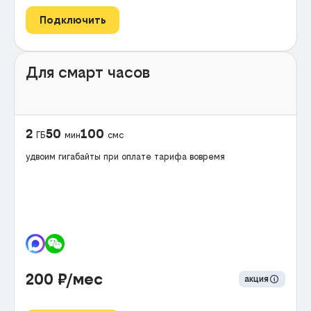
Подключить
Для смарт часов
2
50
100
ГБ
мин
смс
удвоим гигабайты при оплате тарифа вовремя
200
₽/мес
акция