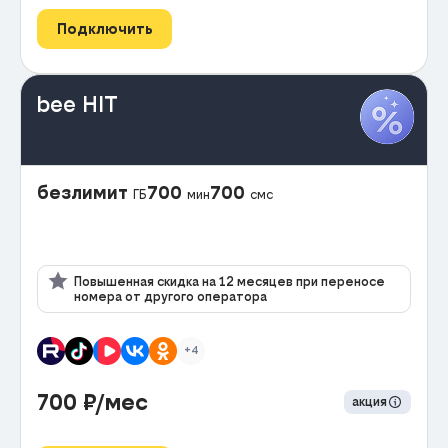
Подключить
bee HIT
безлимит
700
700
ГБ
мин
смс
Повышенная скидка на 12 месяцев при переносе
номера от другого оператора
+4
700
₽/мес
акция