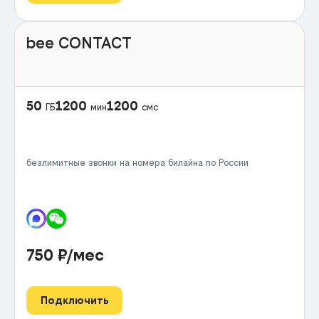
bee CONTACT
50
1200
1200
ГБ
мин
смс
безлимитные звонки на номера билайна по России
750
₽/мес
Подключить