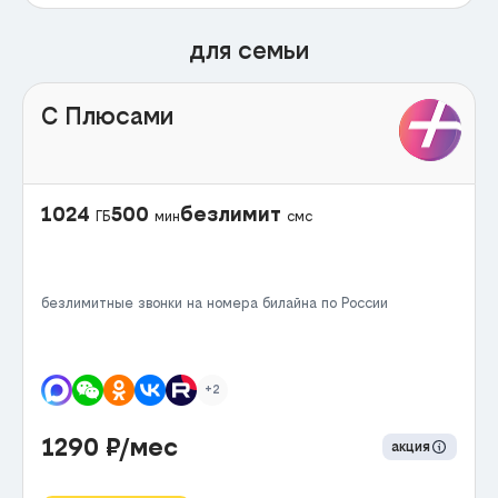
для семьи
С Плюсами
1024
500
безлимит
ГБ
мин
смс
безлимитные звонки на номера билайна по России
+2
1290
₽/мес
акция