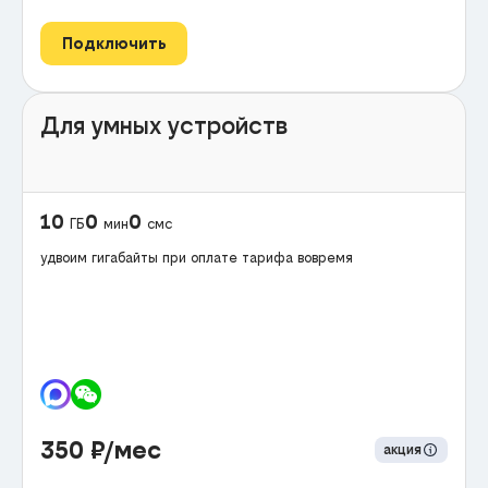
Подключить
Для умных устройств
10
0
0
ГБ
мин
смс
удвоим гигабайты при оплате тарифа вовремя
350
₽/мес
акция