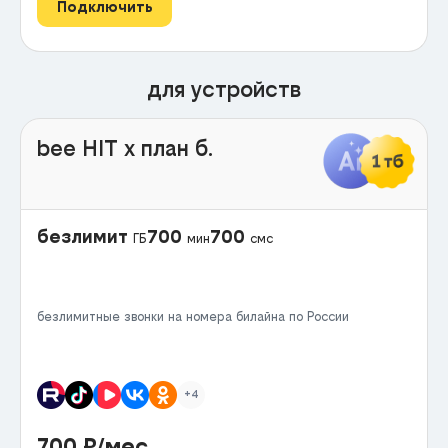
Подключить
для устройств
bee HIT x план б.
безлимит
700
700
ГБ
мин
смс
безлимитные звонки на номера билайна по России
+4
700
₽/мес