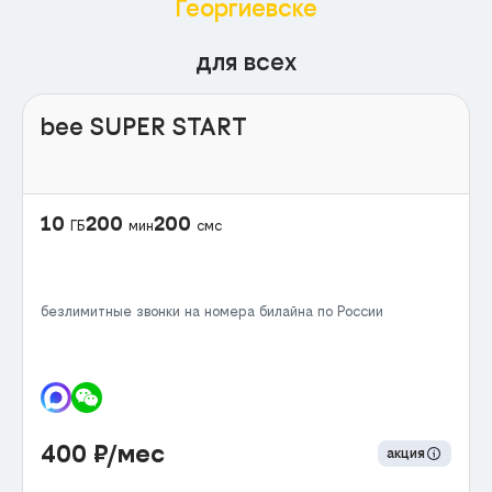
Георгиевске
для всех
bee SUPER START
10
200
200
ГБ
мин
смс
безлимитные звонки на номера билайна по России
400
₽/мес
акция