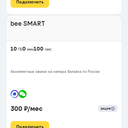
Подключить
bee SMART
10
0
100
ГБ
мин
смс
безлимитные звонки на номера билайна по России
300
₽/мес
акция
Подключить