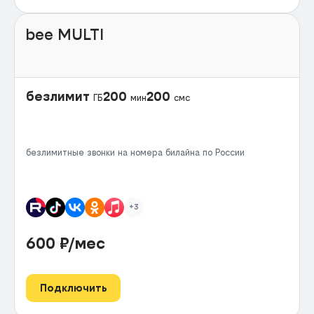
bee MULTI
безлимит
200
200
ГБ
мин
смс
безлимитные звонки на номера билайна по России
+3
600
₽/мес
Подключить