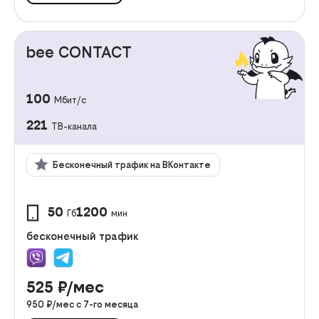
bee CONTACT
100
Мбит/с
221
ТВ-канала
Бесконечный трафик на ВКонтакте
50
1200
Гб
мин
бесконечный трафик
525
₽/мес
950
₽/мес с
7
-го месяца