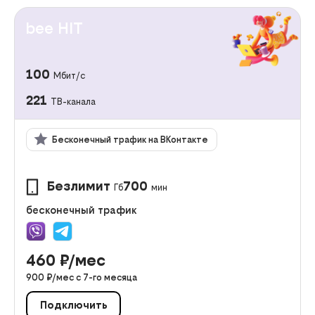
bee HIT
100
Мбит/с
221
ТВ-канала
Бесконечный трафик на ВКонтакте
Безлимит
700
Гб
мин
бесконечный трафик
460
₽/мес
900
₽/мес с
7
-го месяца
Подключить