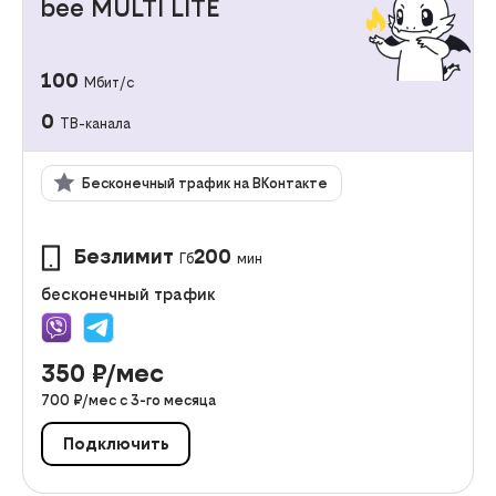
bee MULTI LITE
100
Мбит/с
0
ТВ-канала
Бесконечный трафик на ВКонтакте
Безлимит
200
Гб
мин
бесконечный трафик
350
₽/мес
700
₽/мес с
3
-го месяца
Подключить