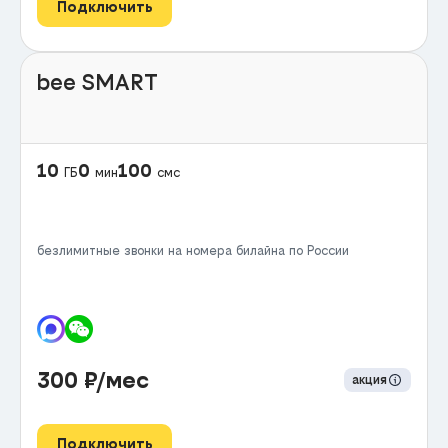
Подключить
bee SMART
10
0
100
ГБ
мин
смс
безлимитные звонки на номера билайна по России
300
₽/мес
акция
Подключить