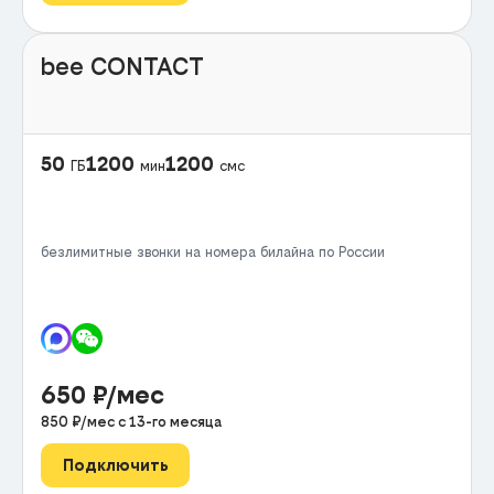
bee CONTACT
50
1200
1200
ГБ
мин
смс
безлимитные звонки на номера билайна по России
650
₽/мес
850
₽/мес с
13
-го месяца
Подключить