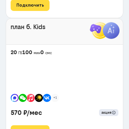
Подключить
план б. Kids
20
100
0
ГБ
мин
смс
+1
570
₽/мес
акция