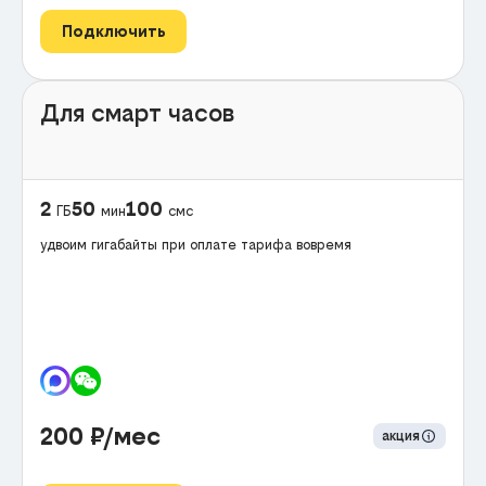
Подключить
Для смарт часов
2
50
100
ГБ
мин
смс
удвоим гигабайты при оплате тарифа вовремя
200
₽/мес
акция