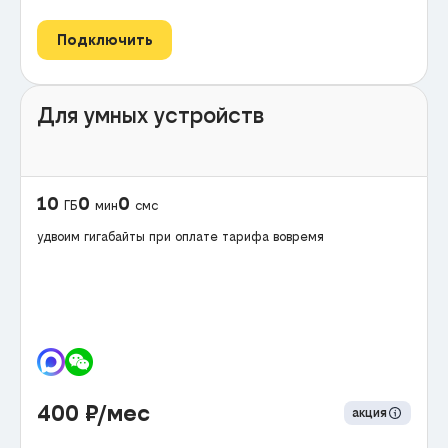
Подключить
Для умных устройств
10
0
0
ГБ
мин
смс
удвоим гигабайты при оплате тарифа вовремя
400
₽/мес
акция