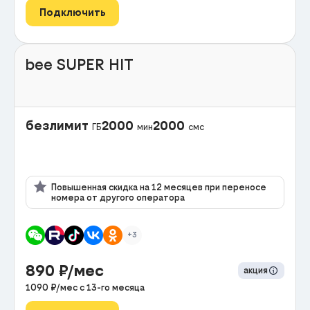
Подключить
bee SUPER HIT
безлимит
2000
2000
ГБ
мин
смс
Повышенная скидка на 12 месяцев при переносе
номера от другого оператора
+3
890
₽/мес
акция
1090
₽/мес с
13
-го месяца