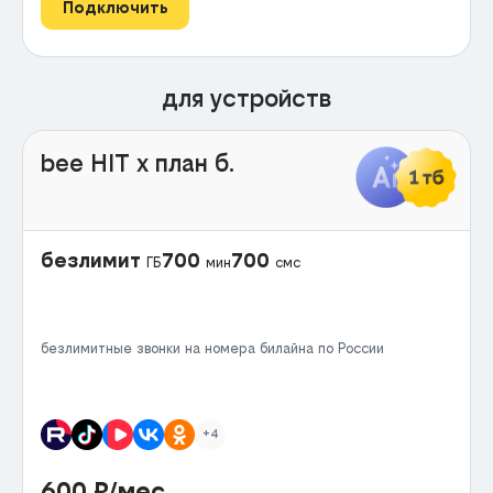
Подключить
для устройств
bee HIT x план б.
безлимит
700
700
ГБ
мин
смс
безлимитные звонки на номера билайна по России
+4
600
₽/мес