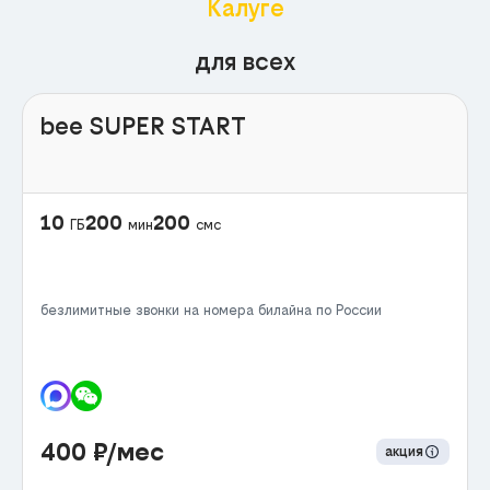
Калуге
для всех
bee SUPER START
10
200
200
ГБ
мин
смс
безлимитные звонки на номера билайна по России
400
₽/мес
акция