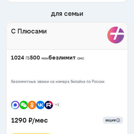
для семьи
С Плюсами
1024
500
безлимит
ГБ
мин
смс
безлимитные звонки на номера билайна по России
+2
1290
₽/мес
акция