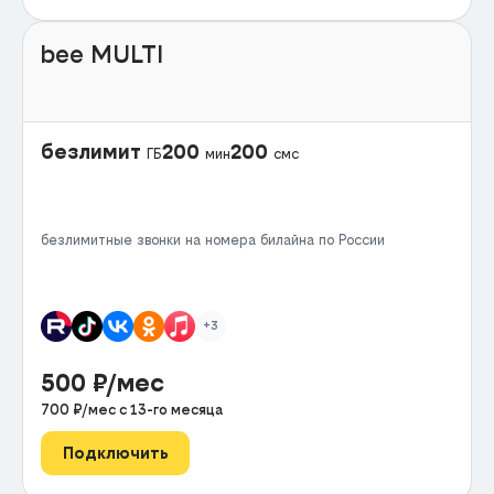
bee MULTI
безлимит
200
200
ГБ
мин
смс
безлимитные звонки на номера билайна по России
+3
500
₽/мес
700
₽/мес с
13
-го месяца
Подключить