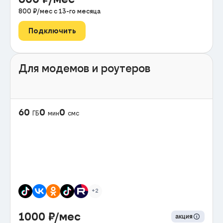
800
₽/мес с
13
-го месяца
Подключить
Для модемов и роутеров
60
0
0
ГБ
мин
смс
+2
1000
₽/мес
акция