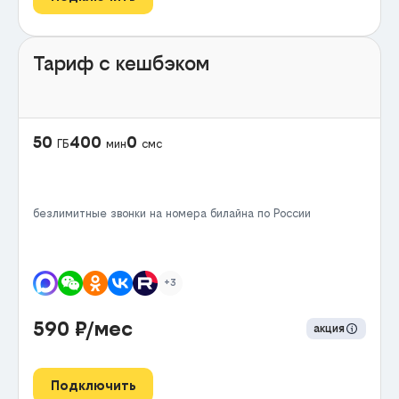
Тариф с кешбэком
50
400
0
ГБ
мин
смс
безлимитные звонки на номера билайна по России
+3
590
₽/мес
акция
Подключить