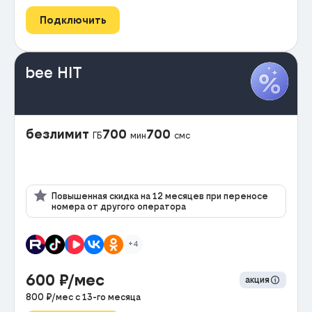
Подключить
bee HIT
безлимит
700
700
ГБ
мин
смс
Повышенная скидка на 12 месяцев при переносе
номера от другого оператора
+4
600
₽/мес
акция
800
₽/мес с
13
-го месяца