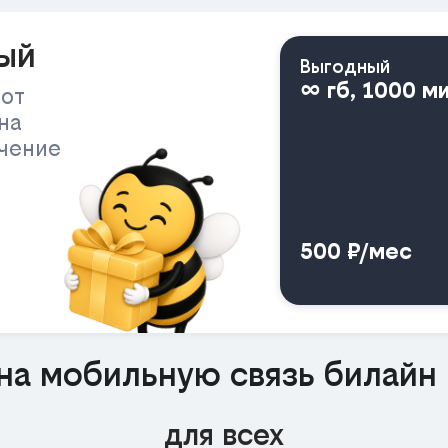
ый
Выгодный
∞ гб, 1000 м
 от
на
ичение
500 ₽/мес
на мобильную связь билайн
для всех