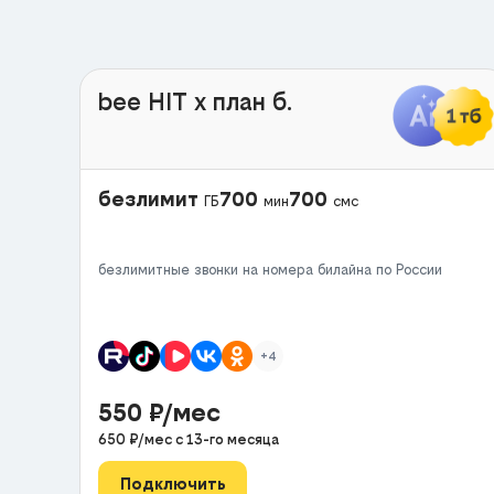
bee HIT x план б.
безлимит
700
700
ГБ
мин
смс
безлимитные звонки на номера билайна по России
+4
550
₽/мес
650
₽/мес с
13
-го месяца
Подключить