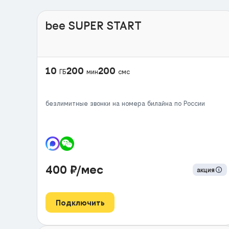
bee SUPER START
10
200
200
ГБ
мин
смс
безлимитные звонки на номера билайна по России
400
₽/мес
акция
Подключить