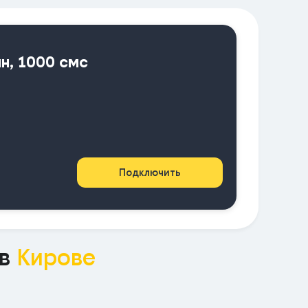
ин, 1000 смс
Подключить
 в
Кирове