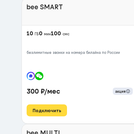
bee SMART
10
0
100
ГБ
мин
смс
безлимитные звонки на номера билайна по России
300
₽/мес
акция
Подключить
bee MULTI