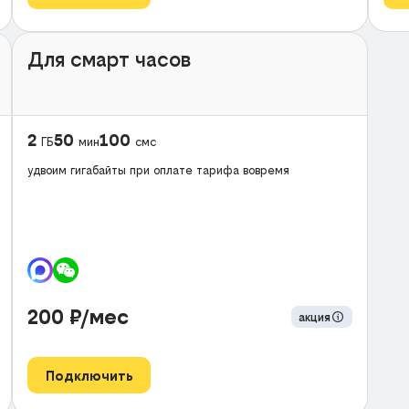
Для смарт часов
2
50
100
ГБ
мин
смс
удвоим гигабайты при оплате тарифа вовремя
200
₽/мес
акция
Подключить