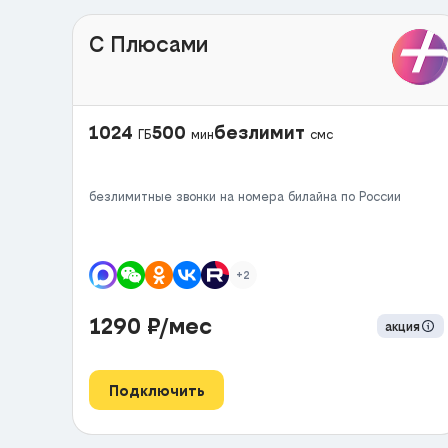
С Плюсами
1024
500
безлимит
ГБ
мин
смс
безлимитные звонки на номера билайна по России
+2
1290
₽/мес
акция
Подключить