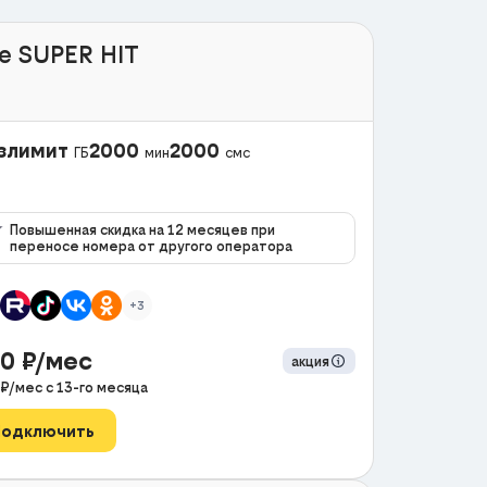
e SUPER HIT
злимит
2000
2000
ГБ
мин
смс
Повышенная скидка на 12 месяцев при
переносе номера от другого оператора
+3
90
₽/мес
акция
₽/мес с
13
-го месяца
Подключить