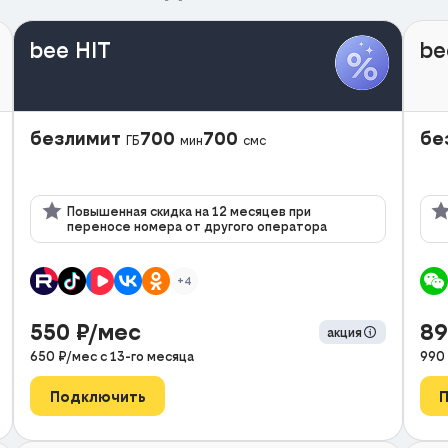
bee HIT
be
безлимит
700
700
бе
ГБ
мин
смс
Повышенная скидка на 12 месяцев при
переносе номера от другого оператора
+4
550
₽/мес
8
акция
650
₽/мес с
13
-го месяца
990
Подключить