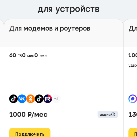
для устройств
Для модемов и роутеров
Дл
60
0
0
10
ГБ
мин
смс
удво
+2
1000
₽/мес
1
акция
Подключить