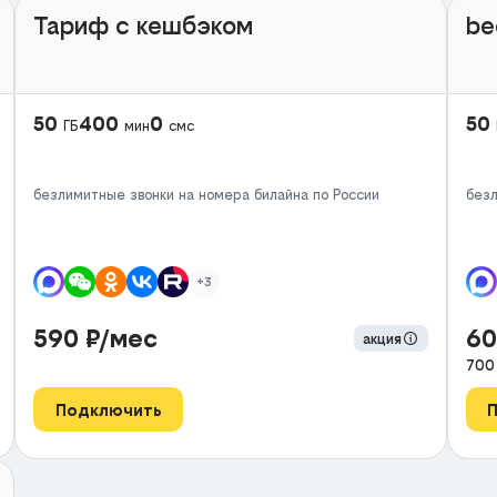
Тариф с кешбэком
be
50
400
0
50
ГБ
мин
смс
безлимитные звонки на номера билайна по России
безл
+3
590
₽/мес
6
акция
70
Подключить