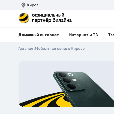
Киров
Домашний интернет
Интернет и ТВ
Та
Главная
Мобильная связь в Кирове
200₽
м в
Скидка
на любой
айн
MOBIDEAL
Промокод
e HIT
ЕКЛАМА