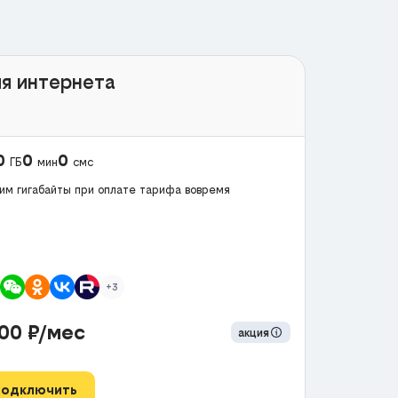
я интернета
0
0
0
ГБ
мин
смс
им гигабайты при оплате тарифа вовремя
+3
300
₽/мес
акция
Подключить