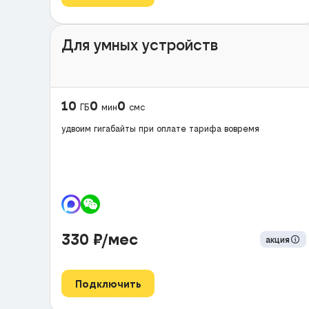
Для умных устройств
10
0
0
ГБ
мин
смс
удвоим гигабайты при оплате тарифа вовремя
330
₽/мес
акция
Подключить