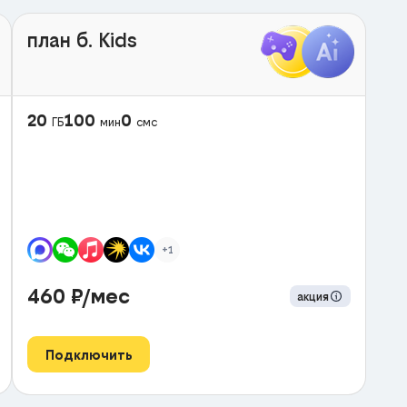
план б. Kids
20
100
0
ГБ
мин
смс
+1
460
₽/мес
акция
Подключить