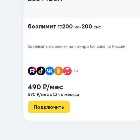
безлимит
200
200
ГБ
мин
смс
безлимитные звонки на номера билайна по России
+3
490
₽/мес
590
₽/мес с
13
-го месяца
Подключить