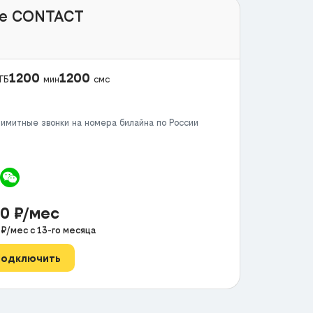
e CONTACT
1200
1200
ГБ
мин
смс
имитные звонки на номера билайна по России
00
₽/мес
0
₽/мес с
13
-го месяца
Подключить