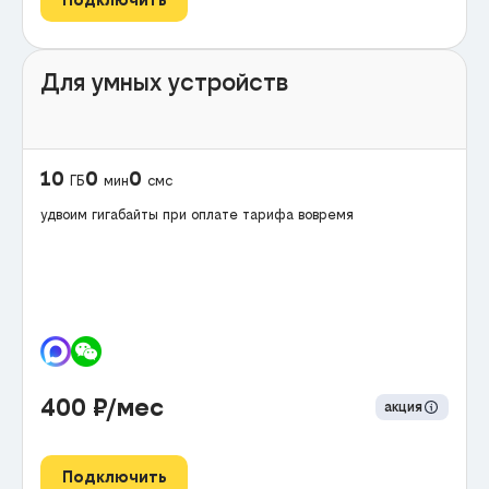
Для умных устройств
10
0
0
ГБ
мин
смс
удвоим гигабайты при оплате тарифа вовремя
400
₽/мес
акция
Подключить