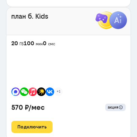
план б. Kids
20
100
0
ГБ
мин
смс
+1
570
₽/мес
акция
Подключить