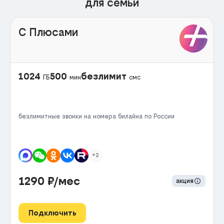
для семьи
С Плюсами
1024
500
безлимит
ГБ
мин
смс
безлимитные звонки на номера билайна по России
+2
1290
₽/мес
акция
Подключить