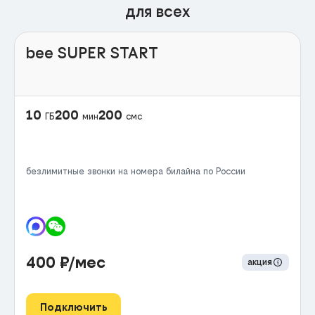
для всех
bee SUPER START
10
200
200
ГБ
мин
смс
безлимитные звонки на номера билайна по России
400
₽/мес
акция
Подключить