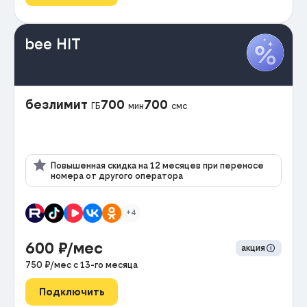
bee HIT
безлимит
700
700
ГБ
мин
смс
Повышенная скидка на 12 месяцев при переносе
номера от другого оператора
+4
600
₽/мес
акция
750
₽/мес с
13
-го месяца
Подключить