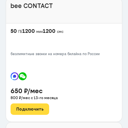
bee CONTACT
50
1200
1200
ГБ
мин
смс
безлимитные звонки на номера билайна по России
650
₽/мес
800
₽/мес с
13
-го месяца
Подключить