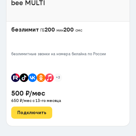
bee MULTI
безлимит
200
200
ГБ
мин
смс
безлимитные звонки на номера билайна по России
+3
500
₽/мес
650
₽/мес с
13
-го месяца
Подключить