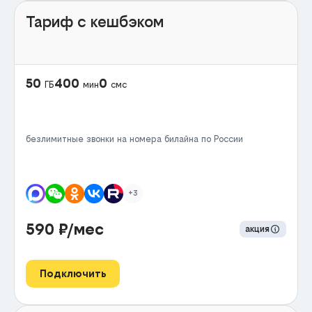
Тариф с кешбэком
50
400
0
ГБ
мин
смс
безлимитные звонки на номера билайна по России
+3
590
₽/мес
акция
Подключить