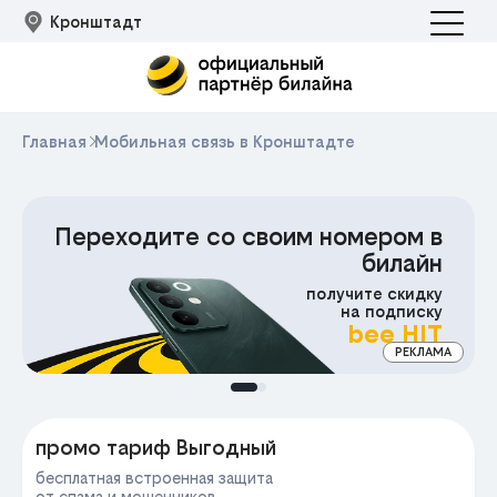
Кронштадт
Главная
Мобильная связь в Кронштадте
200₽
Скидка
на любой тариф
MOBIDEAL
Промокод
МА
промо тариф Выгодный
бесплатная встроенная защита
от спама и мошенников,