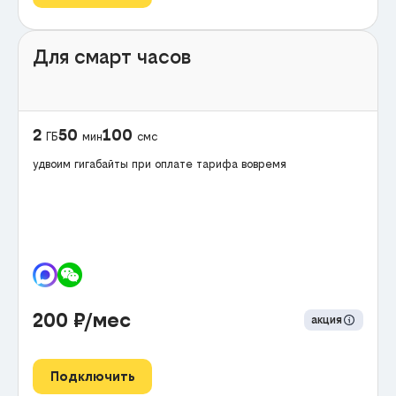
Для смарт часов
2
50
100
ГБ
мин
смс
удвоим гигабайты при оплате тарифа вовремя
200
₽/мес
акция
Подключить