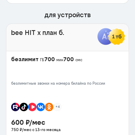
для устройств
bee HIT x план б.
безлимит
700
700
ГБ
мин
смс
безлимитные звонки на номера билайна по России
+4
600
₽/мес
750
₽/мес с
13
-го месяца