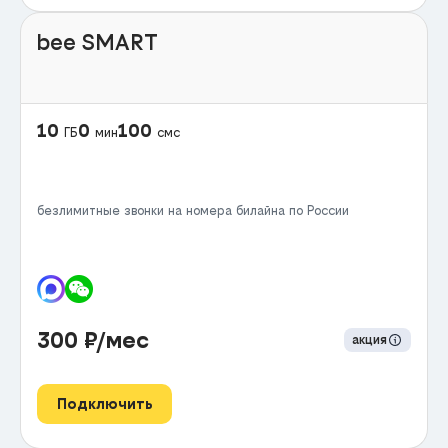
bee SMART
10
0
100
ГБ
мин
смс
безлимитные звонки на номера билайна по России
300
₽/мес
акция
Подключить