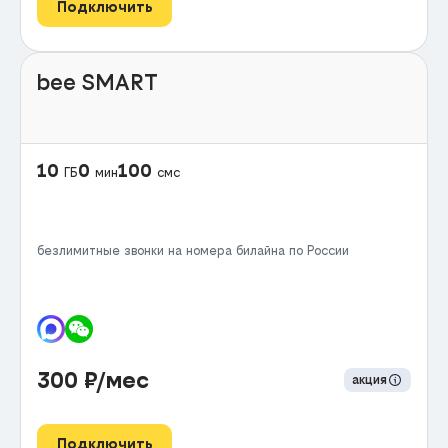
Подключить
bee SMART
10
0
100
ГБ
мин
смс
безлимитные звонки на номера билайна по России
300
₽/мес
акция
Подключить