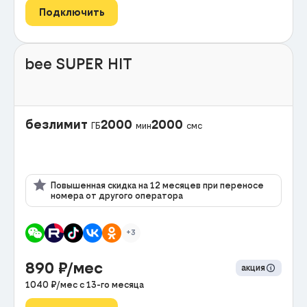
Подключить
bee SUPER HIT
безлимит
2000
2000
ГБ
мин
смс
Повышенная скидка на 12 месяцев при переносе
номера от другого оператора
+3
890
₽/мес
акция
1040
₽/мес с
13
-го месяца