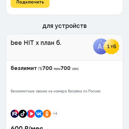
Подключить
для устройств
bee HIT x план б.
безлимит
700
700
ГБ
мин
смс
безлимитные звонки на номера билайна по России
+4
600
₽/мес