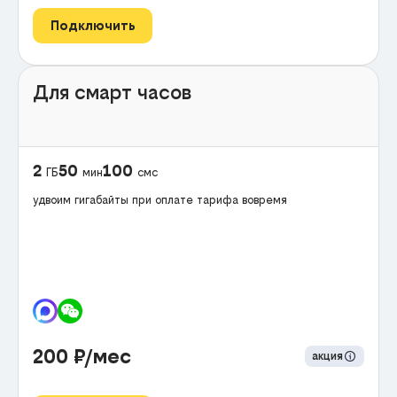
Подключить
Для смарт часов
2
50
100
ГБ
мин
смс
удвоим гигабайты при оплате тарифа вовремя
200
₽/мес
акция