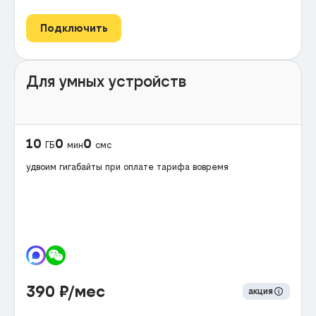
Подключить
Для умных устройств
10
0
0
ГБ
мин
смс
удвоим гигабайты при оплате тарифа вовремя
390
₽/мес
акция