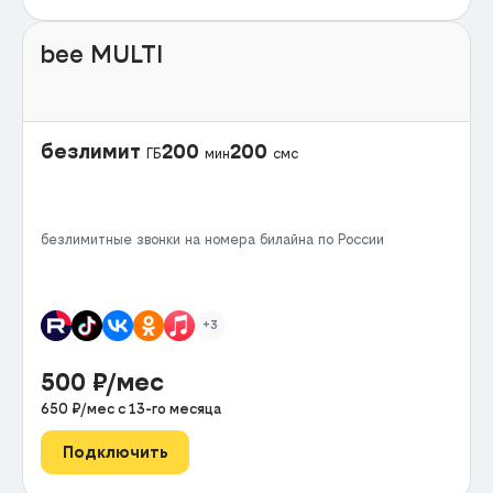
bee MULTI
безлимит
200
200
ГБ
мин
смс
безлимитные звонки на номера билайна по России
+3
500
₽/мес
650
₽/мес с
13
-го месяца
Подключить