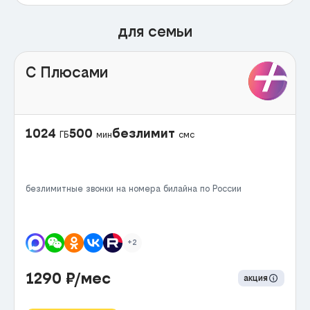
для семьи
С Плюсами
1024
500
безлимит
ГБ
мин
смс
безлимитные звонки на номера билайна по России
+2
1290
₽/мес
акция