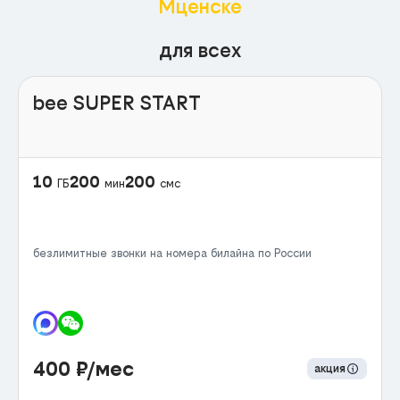
Мценске
для всех
bee SUPER START
10
200
200
ГБ
мин
смс
безлимитные звонки на номера билайна по России
400
₽/мес
акция