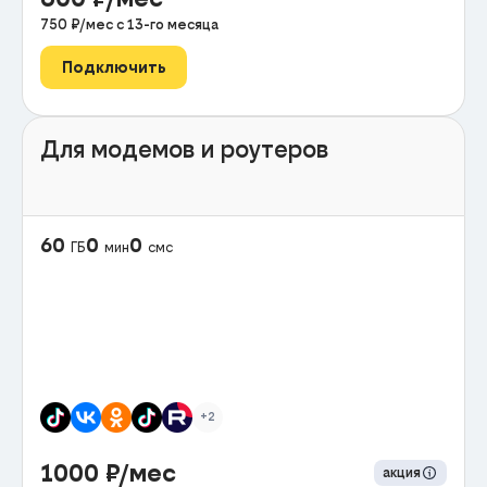
750
₽/мес с
13
-го месяца
Подключить
Для модемов и роутеров
60
0
0
ГБ
мин
смс
+2
1000
₽/мес
акция