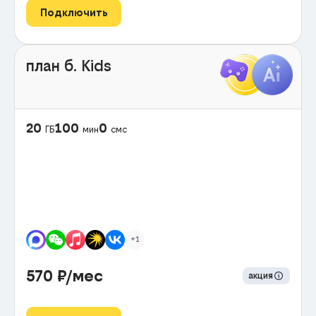
Подключить
план б. Kids
20
100
0
ГБ
мин
смс
+1
570
₽/мес
акция