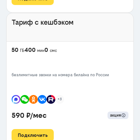
Тариф с кешбэком
50
400
0
ГБ
мин
смс
безлимитные звонки на номера билайна по России
+3
590
₽/мес
акция
Подключить