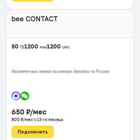
bee CONTACT
50
1200
1200
ГБ
мин
смс
безлимитные звонки на номера билайна по России
650
₽/мес
800
₽/мес с
13
-го месяца
Подключить