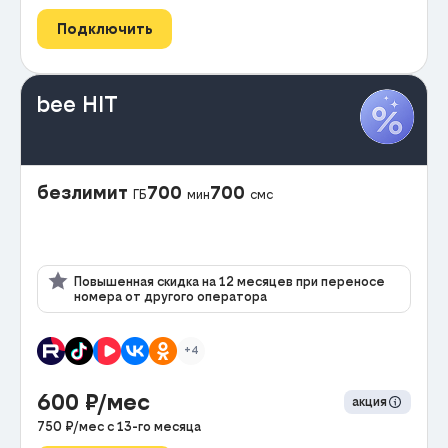
Подключить
bee HIT
безлимит
700
700
ГБ
мин
смс
Повышенная скидка на 12 месяцев при переносе
номера от другого оператора
+4
600
₽/мес
акция
750
₽/мес с
13
-го месяца