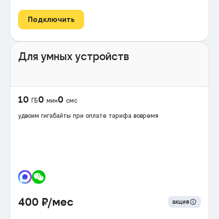
Подключить
Для умных устройств
10
0
0
ГБ
мин
смс
удвоим гигабайты при оплате тарифа вовремя
400
₽/мес
акция