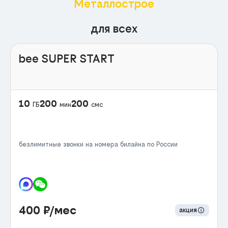
Металлострое
для всех
bee SUPER START
10
200
200
ГБ
мин
смс
безлимитные звонки на номера билайна по России
400
₽/мес
акция