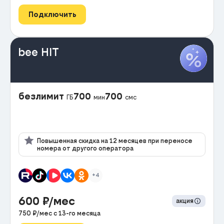
Подключить
bee HIT
безлимит
700
700
ГБ
мин
смс
Повышенная скидка на 12 месяцев при переносе
номера от другого оператора
+4
600
₽/мес
акция
750
₽/мес с
13
-го месяца