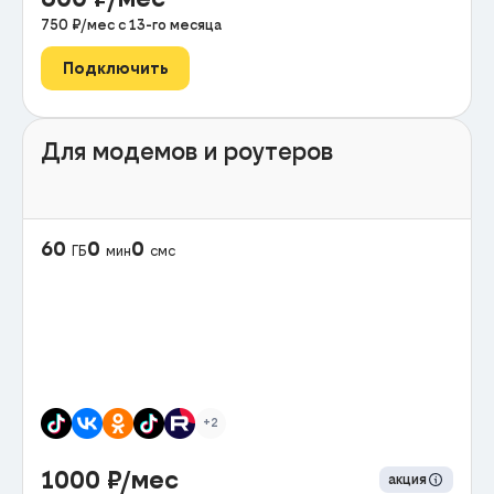
750
₽/мес с
13
-го месяца
Подключить
Для модемов и роутеров
60
0
0
ГБ
мин
смс
+2
1000
₽/мес
акция