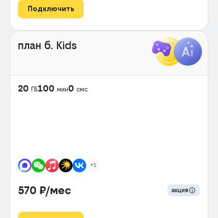
Подключить
план б. Kids
20
100
0
ГБ
мин
смс
+1
570
₽/мес
акция