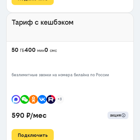
Тариф с кешбэком
50
400
0
ГБ
мин
смс
безлимитные звонки на номера билайна по России
+3
590
₽/мес
акция
Подключить