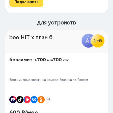
Подключить
для устройств
bee HIT x план б.
безлимит
700
700
ГБ
мин
смс
безлимитные звонки на номера билайна по России
+4
600
₽/мес