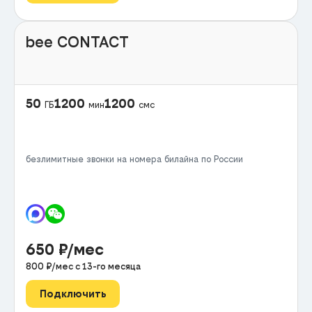
bee CONTACT
50
1200
1200
ГБ
мин
смс
безлимитные звонки на номера билайна по России
650
₽/мес
800
₽/мес с
13
-го месяца
Подключить