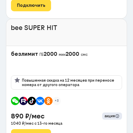
Подключить
bee SUPER HIT
безлимит
2000
2000
ГБ
мин
смс
Повышенная скидка на 12 месяцев при переносе
номера от другого оператора
+3
890
₽/мес
акция
1040
₽/мес с
13
-го месяца