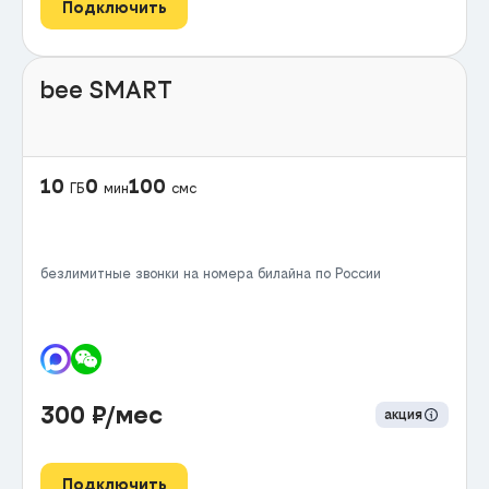
Подключить
bee SMART
10
0
100
ГБ
мин
смс
безлимитные звонки на номера билайна по России
300
₽/мес
акция
Подключить