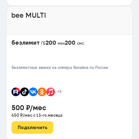
bee MULTI
безлимит
200
200
ГБ
мин
смс
безлимитные звонки на номера билайна по России
+3
500
₽/мес
650
₽/мес с
13
-го месяца
Подключить