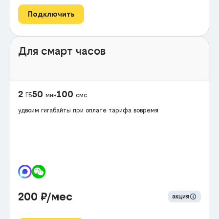
Подключить
Для смарт часов
2
50
100
ГБ
мин
смс
удвоим гигабайты при оплате тарифа вовремя
200
₽/мес
акция