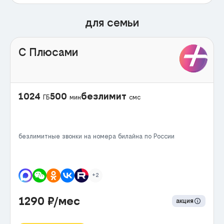
для семьи
С Плюсами
1024
500
безлимит
ГБ
мин
смс
безлимитные звонки на номера билайна по России
+2
1290
₽/мес
акция