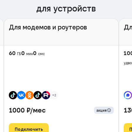
для устройств
Для модемов и роутеров
Дл
60
0
0
10
ГБ
мин
смс
удво
+2
1000
₽/мес
1
акция
Подключить