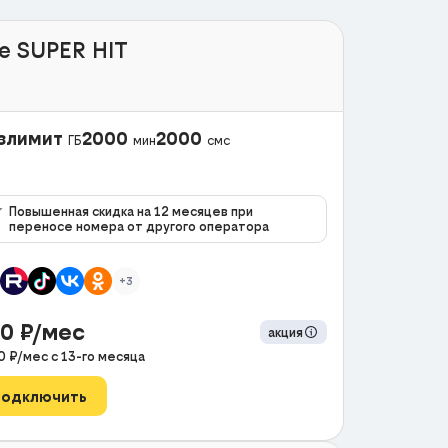
e SUPER HIT
злимит
2000
2000
ГБ
мин
смс
Повышенная скидка на 12 месяцев при
переносе номера от другого оператора
+3
90
₽/мес
акция
0
₽/мес с
13
-го месяца
Подключить