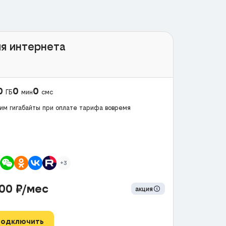
я интернета
0
0
0
ГБ
мин
смс
им гигабайты при оплате тарифа вовремя
+3
300
₽/мес
акция
Подключить