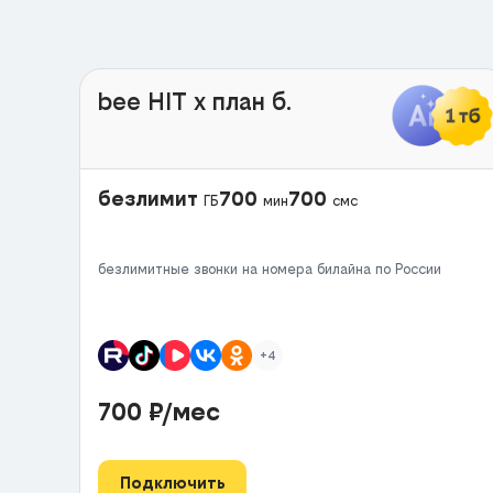
bee HIT x план б.
безлимит
700
700
ГБ
мин
смс
безлимитные звонки на номера билайна по России
+4
700
₽/мес
Подключить