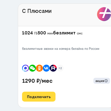
С Плюсами
1024
500
безлимит
ГБ
мин
смс
безлимитные звонки на номера билайна по России
+2
1290
₽/мес
акция
Подключить