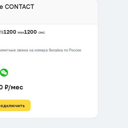
e CONTACT
1200
1200
ГБ
мин
смс
имитные звонки на номера билайна по России
50
₽/мес
Подключить