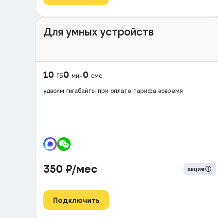
Для умных устройств
10
0
0
ГБ
мин
смс
удвоим гигабайты при оплате тарифа вовремя
350
₽/мес
акция
Подключить