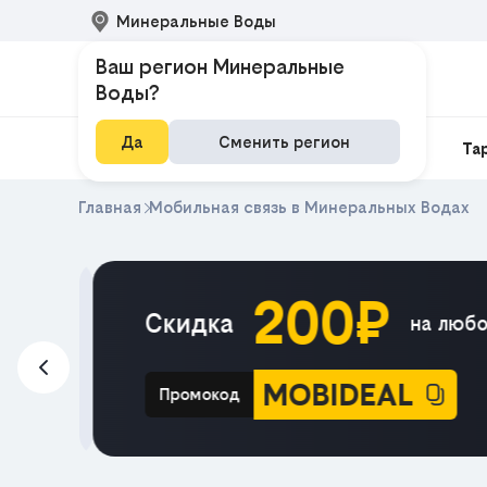
Минеральные Воды
Ваш регион Минеральные
Воды?
Да
Сменить регион
Домашний интернет
Интернет и ТВ
Та
Главная
Мобильная связь в Минеральных Водах
200₽
м в
Скидка
на любой
айн
MOBIDEAL
Промокод
e HIT
ЕКЛАМА