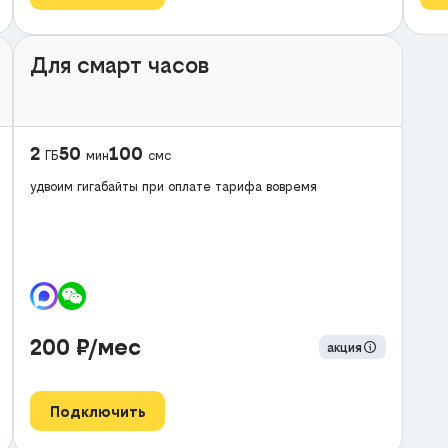
Для смарт часов
2
50
100
ГБ
мин
смс
удвоим гигабайты при оплате тарифа вовремя
200
₽/мес
акция
Подключить