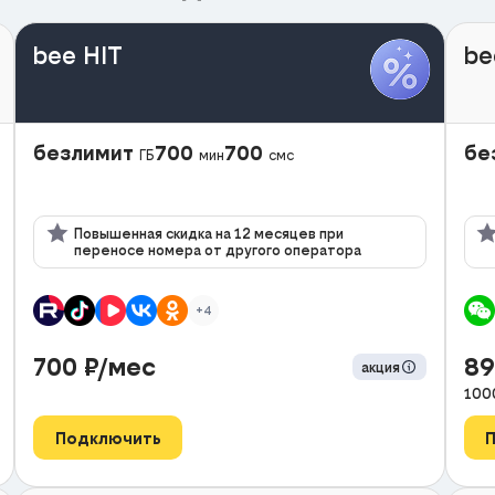
bee HIT
be
безлимит
700
700
бе
ГБ
мин
смс
Повышенная скидка на 12 месяцев при
переносе номера от другого оператора
+4
700
₽/мес
8
акция
100
Подключить