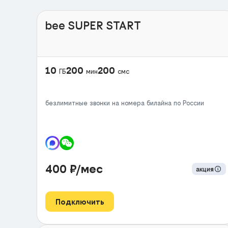
bee SUPER START
10
200
200
ГБ
мин
смс
безлимитные звонки на номера билайна по России
400
₽/мес
акция
Подключить