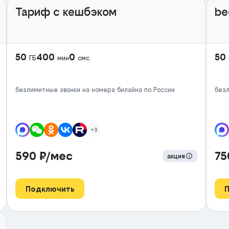
Тариф с кешбэком
be
50
400
0
50
ГБ
мин
смс
безлимитные звонки на номера билайна по России
безл
+3
590
₽/мес
7
акция
Подключить