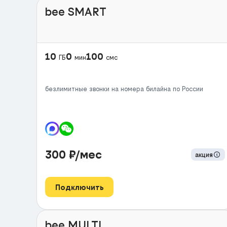
bee SMART
10
0
100
ГБ
мин
смс
безлимитные звонки на номера билайна по России
300
₽/мес
акция
Подключить
bee MULTI