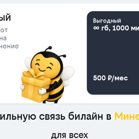
ый
Выгодный
∞ гб, 1000 м
 от
на
ичение
500 ₽/мес
ильную связь билайн в
Мине
для всех