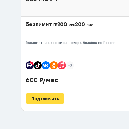
безлимит
200
200
ГБ
мин
смс
безлимитные звонки на номера билайна по России
+3
600
₽/мес
Подключить