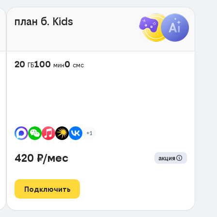
план б. Kids
20
100
0
ГБ
мин
смс
+1
420
₽/мес
акция
Подключить