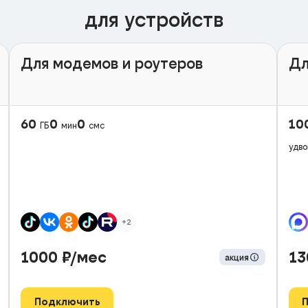
для устройств
Для модемов и роутеров
Дл
60
0
0
10
ГБ
мин
смс
удво
+2
1000
₽/мес
1
акция
Подключить