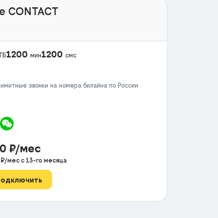
e CONTACT
1200
1200
ГБ
мин
смс
имитные звонки на номера билайна по России
50
₽/мес
0
₽/мес с
13
-го месяца
Подключить