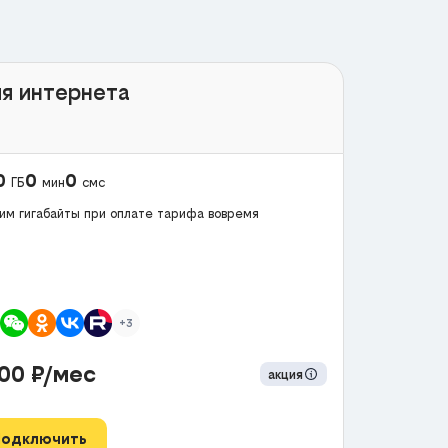
я интернета
0
0
0
ГБ
мин
смс
им гигабайты при оплате тарифа вовремя
+3
300
₽/мес
акция
Подключить