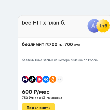
bee HIT x план б.
безлимит
700
700
ГБ
мин
смс
безлимитные звонки на номера билайна по России
+4
600
₽/мес
750
₽/мес с
13
-го месяца
Подключить