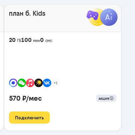
план б. Kids
20
100
0
ГБ
мин
смс
+1
570
₽/мес
акция
Подключить