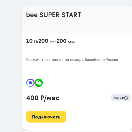
bee SUPER START
10
200
200
ГБ
мин
смс
безлимитные звонки на номера билайна по России
400
₽/мес
акция
Подключить