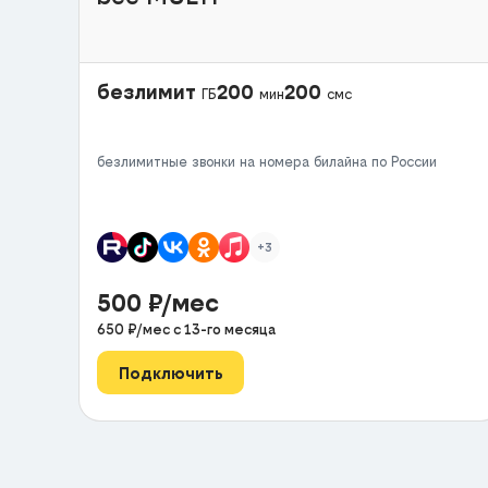
безлимит
200
200
ГБ
мин
смс
безлимитные звонки на номера билайна по России
+3
500
₽/мес
650
₽/мес с
13
-го месяца
Подключить