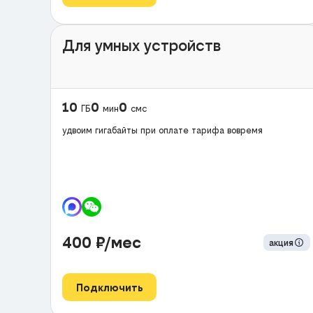
Для умных устройств
10
0
0
ГБ
мин
смс
удвоим гигабайты при оплате тарифа вовремя
400
₽/мес
акция
Подключить