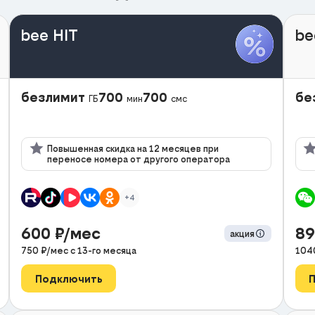
bee HIT
be
безлимит
700
700
бе
ГБ
мин
смс
Повышенная скидка на 12 месяцев при
переносе номера от другого оператора
+4
600
₽/мес
8
акция
750
₽/мес с
13
-го месяца
104
Подключить