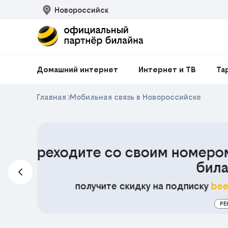
Новороссийск
Домашний интернет
Интернет и ТВ
Та
Главная
Мобильная связь в Новороссийске
200₽
м в
Скидка
на любой
айн
MOBIDEAL
Промокод
e HIT
ЕКЛАМА