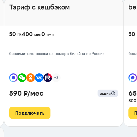
Тариф с кешбэком
be
50
400
0
50
ГБ
мин
смс
безлимитные звонки на номера билайна по России
безл
+3
590
₽/мес
6
акция
80
Подключить