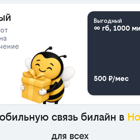
ый
Выгодный
∞ гб, 1000 м
 от
на
ичение
500 ₽/мес
обильную связь билайн в
Но
для всех