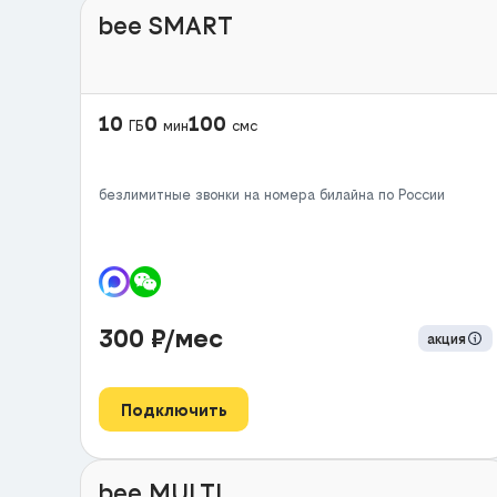
bee SMART
10
0
100
ГБ
мин
смс
безлимитные звонки на номера билайна по России
300
₽/мес
акция
Подключить
bee MULTI