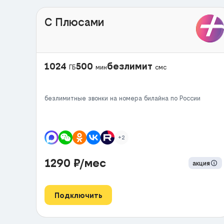
С Плюсами
1024
500
безлимит
ГБ
мин
смс
безлимитные звонки на номера билайна по России
+2
1290
₽/мес
акция
Подключить