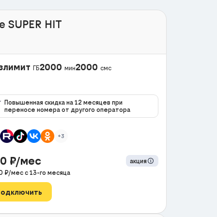
e SUPER HIT
злимит
2000
2000
ГБ
мин
смс
Повышенная скидка на 12 месяцев при
переносе номера от другого оператора
+3
90
₽/мес
акция
0
₽/мес с
13
-го месяца
Подключить