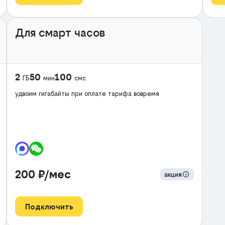
Для смарт часов
2
50
100
ГБ
мин
смс
удвоим гигабайты при оплате тарифа вовремя
200
₽/мес
акция
Подключить