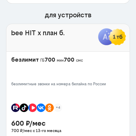
для устройств
bee HIT x план б.
безлимит
700
700
ГБ
мин
смс
безлимитные звонки на номера билайна по России
+4
600
₽/мес
700
₽/мес с
13
-го месяца