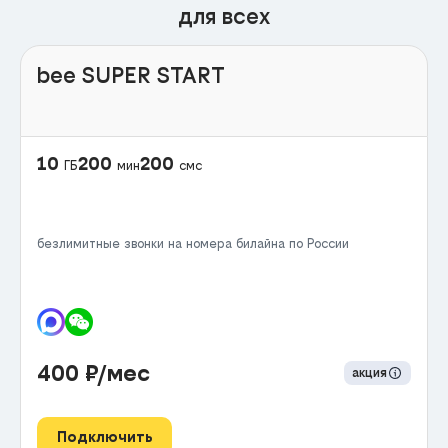
для всех
bee SUPER START
10
200
200
ГБ
мин
смс
безлимитные звонки на номера билайна по России
400
₽/мес
акция
Подключить