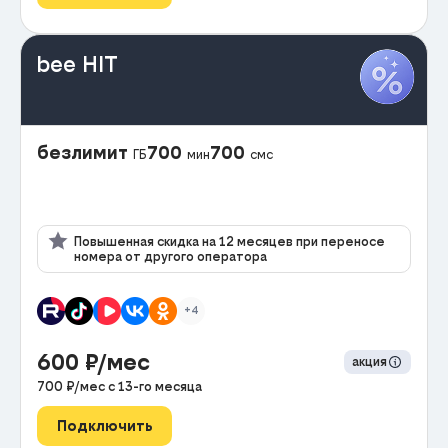
bee HIT
безлимит
700
700
ГБ
мин
смс
Повышенная скидка на 12 месяцев при переносе
номера от другого оператора
+4
600
₽/мес
акция
700
₽/мес с
13
-го месяца
Подключить