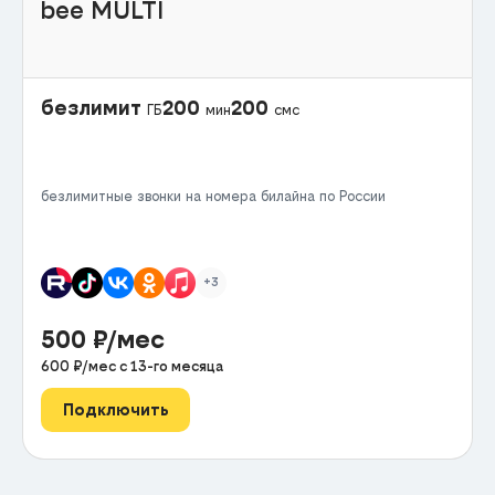
bee MULTI
безлимит
200
200
ГБ
мин
смс
безлимитные звонки на номера билайна по России
+3
500
₽/мес
600
₽/мес с
13
-го месяца
Подключить