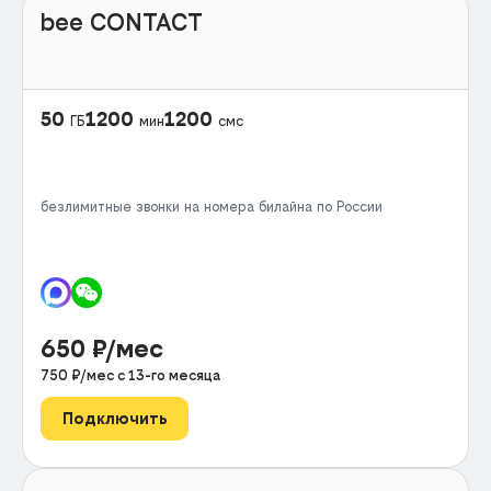
bee CONTACT
50
1200
1200
ГБ
мин
смс
безлимитные звонки на номера билайна по России
650
₽/мес
750
₽/мес с
13
-го месяца
Подключить