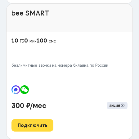
bee SMART
10
0
100
ГБ
мин
смс
безлимитные звонки на номера билайна по России
300
₽/мес
акция
Подключить