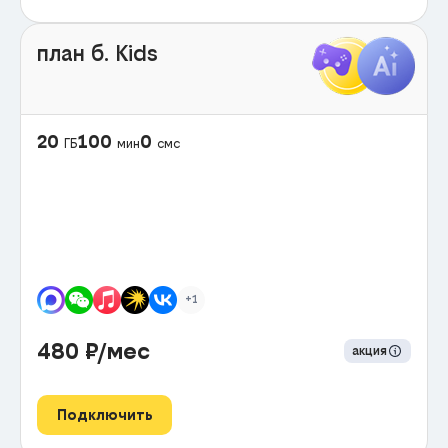
план б. Kids
20
100
0
ГБ
мин
смс
+1
480
₽/мес
акция
Подключить