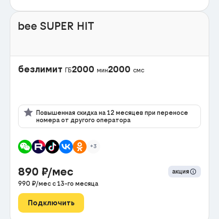
bee SUPER HIT
безлимит
2000
2000
ГБ
мин
смс
Повышенная скидка на 12 месяцев при переносе
номера от другого оператора
+3
890
₽/мес
акция
990
₽/мес с
13
-го месяца
Подключить