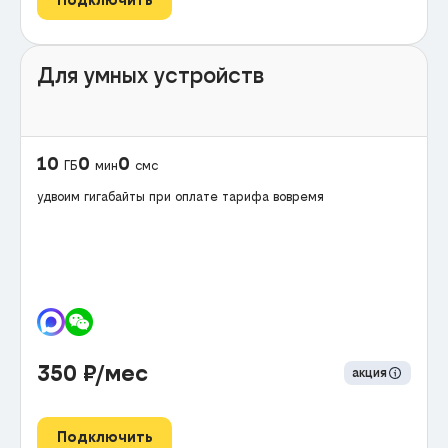
Для умных устройств
10
0
0
ГБ
мин
смс
удвоим гигабайты при оплате тарифа вовремя
350
₽/мес
акция
Подключить