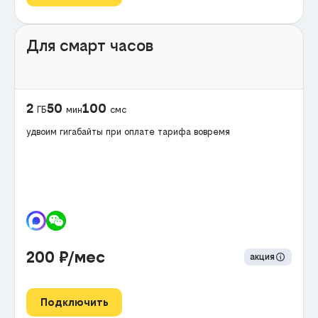
Для смарт часов
2
50
100
ГБ
мин
смс
удвоим гигабайты при оплате тарифа вовремя
200
₽/мес
акция
Подключить