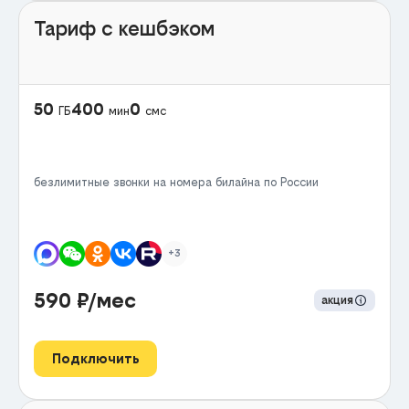
Тариф с кешбэком
50
400
0
ГБ
мин
смс
безлимитные звонки на номера билайна по России
+3
590
₽/мес
акция
Подключить