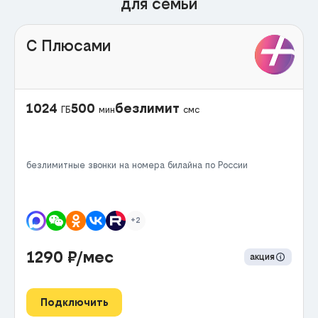
для семьи
С Плюсами
1024
500
безлимит
ГБ
мин
смс
безлимитные звонки на номера билайна по России
+2
1290
₽/мес
акция
Подключить