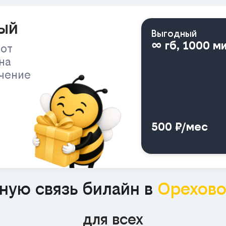
ый
Выгодный
∞ гб, 1000 м
 от
на
ичение
500 ₽/мес
ную связь билайн в
Орехов
для всех