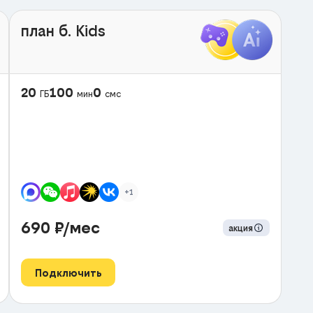
план б. Kids
20
100
0
ГБ
мин
смс
+1
690
₽/мес
акция
Подключить