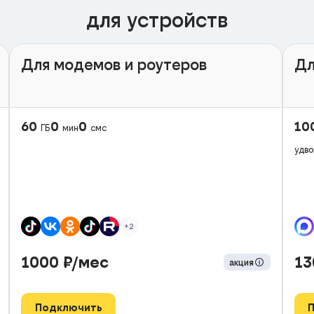
для устройств
Для модемов и роутеров
Дл
60
0
0
10
ГБ
мин
смс
удво
+2
1000
₽/мес
1
акция
Подключить