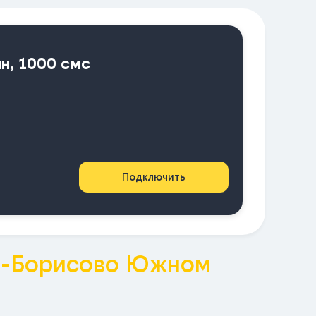
ин, 1000 смс
Подключить
о-Борисово Южном