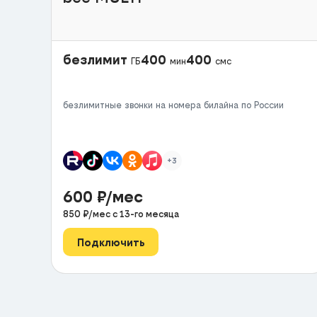
безлимит
400
400
ГБ
мин
смс
безлимитные звонки на номера билайна по России
+3
600
₽/мес
850
₽/мес с
13
-го месяца
Подключить