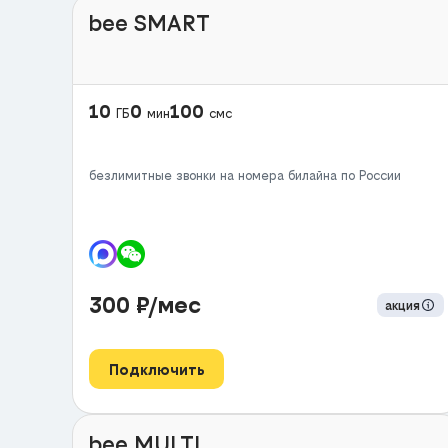
bee SMART
10
0
100
ГБ
мин
смс
безлимитные звонки на номера билайна по России
300
₽/мес
акция
Подключить
bee MULTI