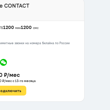
e CONTACT
1200
1200
ГБ
мин
смс
имитные звонки на номера билайна по России
50
₽/мес
0
₽/мес с
13
-го месяца
Подключить