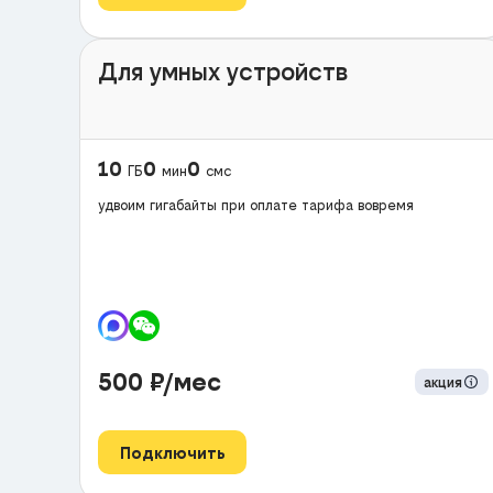
Для умных устройств
10
0
0
ГБ
мин
смс
удвоим гигабайты при оплате тарифа вовремя
500
₽/мес
акция
Подключить