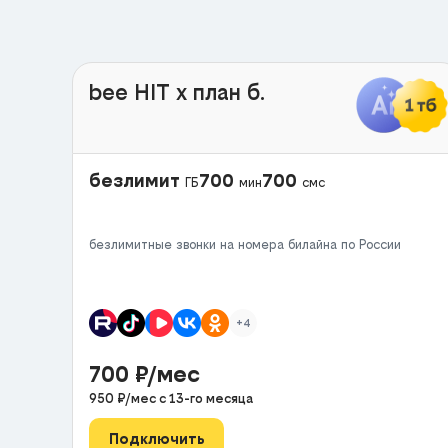
bee HIT x план б.
безлимит
700
700
ГБ
мин
смс
безлимитные звонки на номера билайна по России
+4
700
₽/мес
950
₽/мес с
13
-го месяца
Подключить