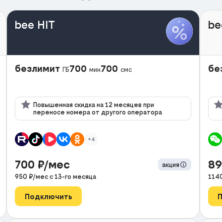
bee HIT
be
безлимит
700
700
бе
ГБ
мин
смс
Повышенная скидка на 12 месяцев при
переносе номера от другого оператора
+4
700
₽/мес
8
акция
950
₽/мес с
13
-го месяца
114
Подключить