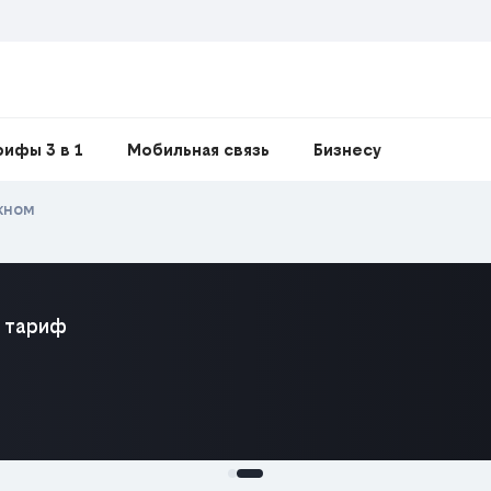
рифы 3 в 1
Мобильная связь
Бизнесу
жном
 тариф