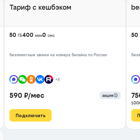
Тариф с кешбэком
be
50
400
0
50
ГБ
мин
смс
безлимитные звонки на номера билайна по России
безл
+3
590
₽/мес
7
акция
100
Подключить