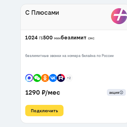
С Плюсами
1024
500
безлимит
ГБ
мин
смс
безлимитные звонки на номера билайна по России
+2
1290
₽/мес
акция
Подключить