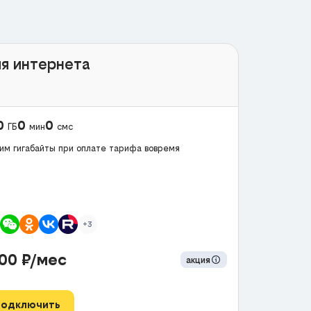
я интернета
0
0
0
ГБ
мин
смс
им гигабайты при оплате тарифа вовремя
+3
300
₽/мес
акция
Подключить