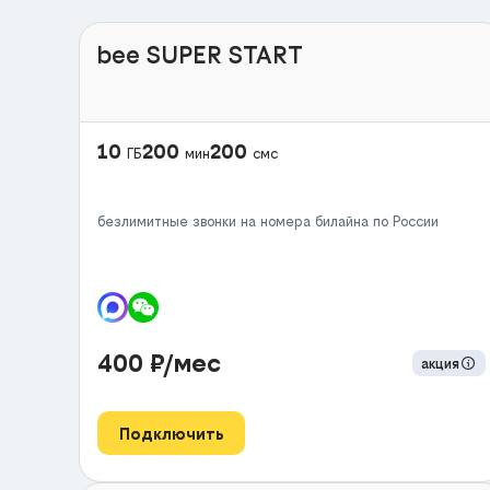
bee SUPER START
10
200
200
ГБ
мин
смс
безлимитные звонки на номера билайна по России
400
₽/мес
акция
Подключить