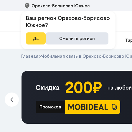
Орехово-Борисово Южное
Ваш регион Орехово-Борисово
Южное?
Да
Сменить регион
Домашний интернет
Интернет и ТВ
Та
Главная
Мобильная связь в Орехово-Борисово Ю
200₽
м в
Скидка
на любой
айн
MOBIDEAL
Промокод
e HIT
ЕКЛАМА