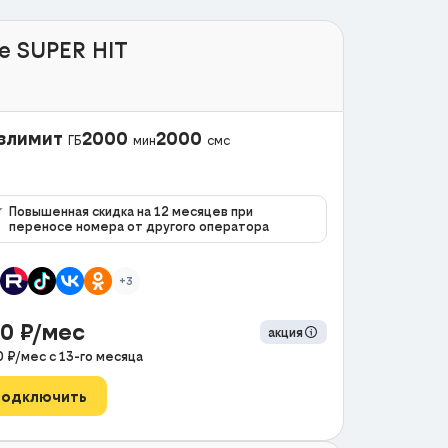
e SUPER HIT
злимит
2000
2000
ГБ
мин
смс
Повышенная скидка на 12 месяцев при
переносе номера от другого оператора
+3
90
₽/мес
акция
0
₽/мес с
13
-го месяца
Подключить