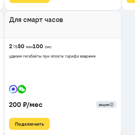
Для смарт часов
2
50
100
ГБ
мин
смс
удвоим гигабайты при оплате тарифа вовремя
200
₽/мес
акция
Подключить