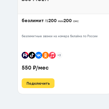
безлимит
200
200
ГБ
мин
смс
безлимитные звонки на номера билайна по России
+3
550
₽/мес
Подключить