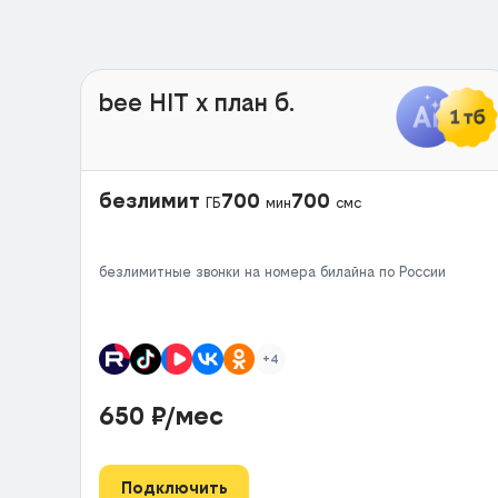
bee HIT x план б.
безлимит
700
700
ГБ
мин
смс
безлимитные звонки на номера билайна по России
+4
650
₽/мес
Подключить