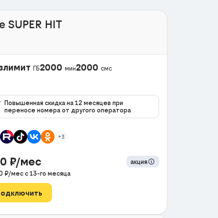
e SUPER HIT
злимит
2000
2000
ГБ
мин
смс
Повышенная скидка на 12 месяцев при
переносе номера от другого оператора
+3
90
₽/мес
акция
0
₽/мес с
13
-го месяца
Подключить