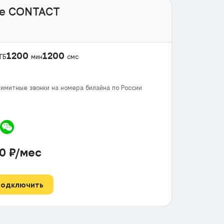
e CONTACT
1200
1200
ГБ
мин
смс
имитные звонки на номера билайна по России
00
₽/мес
Подключить