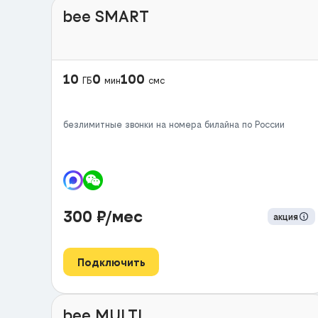
bee SMART
10
0
100
ГБ
мин
смс
безлимитные звонки на номера билайна по России
300
₽/мес
акция
Подключить
bee MULTI