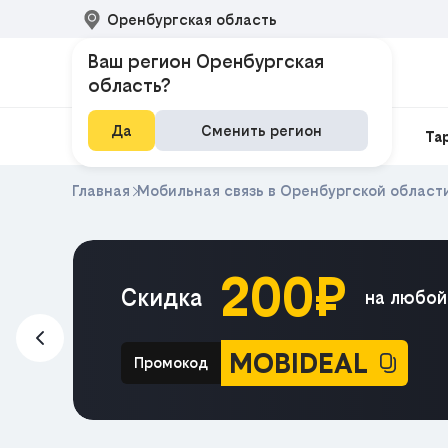
Оренбургская область
Ваш регион Оренбургская
область?
Да
Сменить регион
Домашний интернет
Интернет и ТВ
Та
Главная
Мобильная связь в Оренбургской област
200₽
м в
Скидка
на любой
айн
MOBIDEAL
Промокод
e HIT
ЕКЛАМА