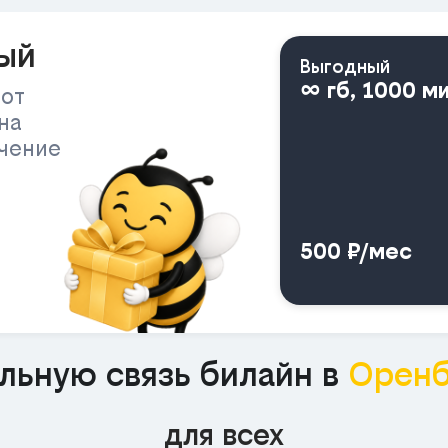
ый
Выгодный
∞ гб, 1000 м
 от
на
ичение
500 ₽/мес
льную связь билайн в
Оренб
для всех