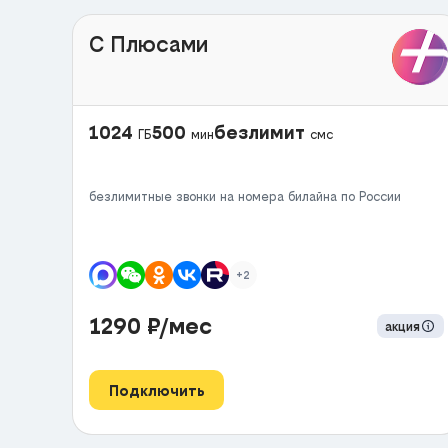
С Плюсами
1024
500
безлимит
ГБ
мин
смс
безлимитные звонки на номера билайна по России
+2
1290
₽/мес
акция
Подключить