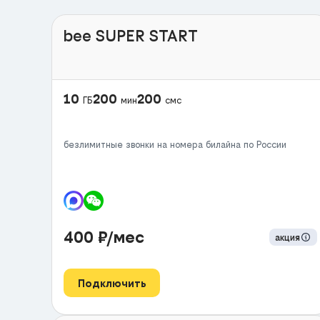
bee SUPER START
10
200
200
ГБ
мин
смс
безлимитные звонки на номера билайна по России
400
₽/мес
акция
Подключить