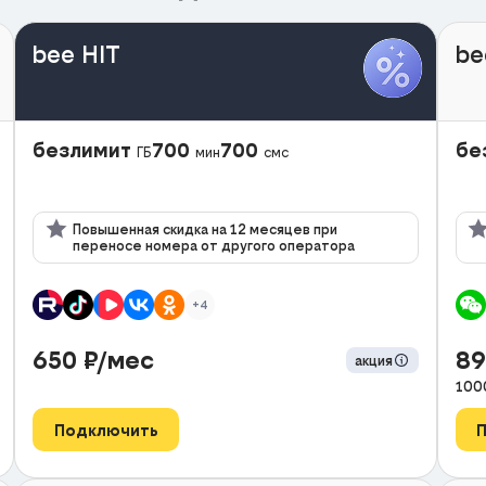
bee HIT
be
безлимит
700
700
бе
ГБ
мин
смс
Повышенная скидка на 12 месяцев при
переносе номера от другого оператора
+4
650
₽/мес
8
акция
100
Подключить