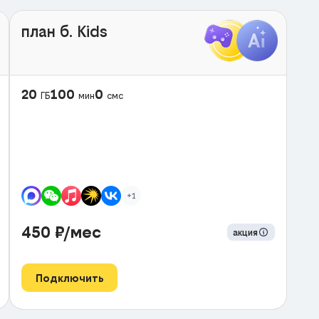
план б. Kids
20
100
0
ГБ
мин
смс
+1
450
₽/мес
акция
Подключить