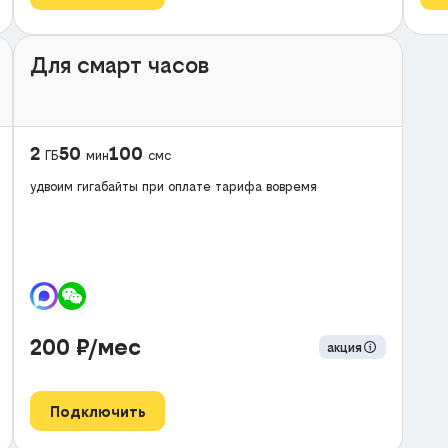
Для смарт часов
2
50
100
ГБ
мин
смс
удвоим гигабайты при оплате тарифа вовремя
200
₽/мес
акция
Подключить