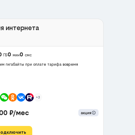
я интернета
0
0
0
ГБ
мин
смс
им гигабайты при оплате тарифа вовремя
+3
300
₽/мес
акция
Подключить