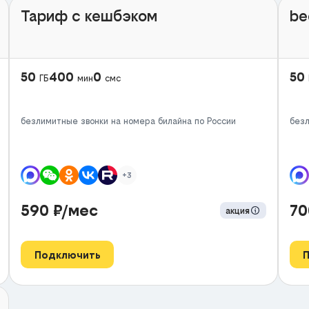
Тариф с кешбэком
be
50
400
0
50
ГБ
мин
смс
безлимитные звонки на номера билайна по России
безл
+3
590
₽/мес
7
акция
Подключить