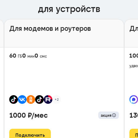
для устройств
Для модемов и роутеров
Дл
60
0
0
10
ГБ
мин
смс
удво
+2
1000
₽/мес
1
акция
Подключить