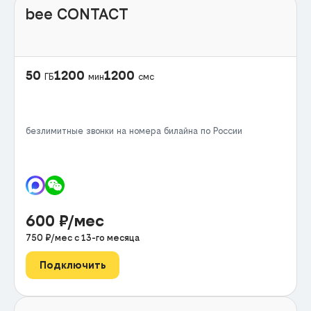
bee CONTACT
50
1200
1200
ГБ
мин
смс
безлимитные звонки на номера билайна по России
600
₽/мес
750
₽/мес с
13
-го месяца
Подключить