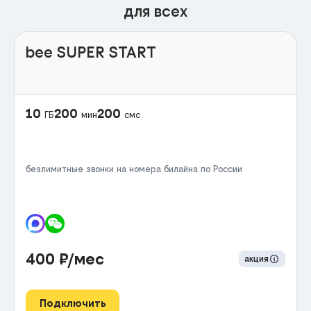
для всех
bee SUPER START
10
200
200
ГБ
мин
смс
безлимитные звонки на номера билайна по России
400
₽/мес
акция
Подключить