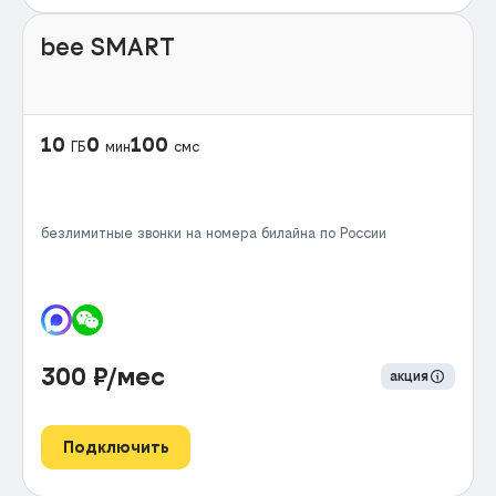
bee SMART
10
0
100
ГБ
мин
смс
безлимитные звонки на номера билайна по России
300
₽/мес
акция
Подключить