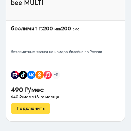
bee MULTI
безлимит
200
200
ГБ
мин
смс
безлимитные звонки на номера билайна по России
+3
490
₽/мес
640
₽/мес с
13
-го месяца
Подключить