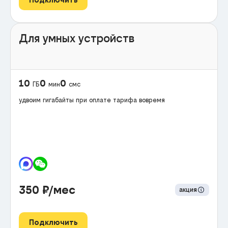
Для умных устройств
10
0
0
ГБ
мин
смс
удвоим гигабайты при оплате тарифа вовремя
350
₽/мес
акция
Подключить