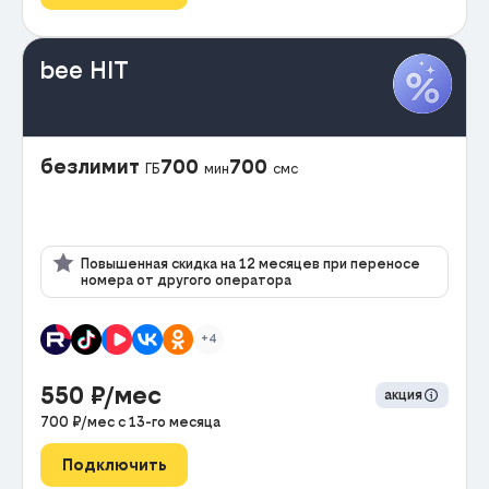
bee HIT
безлимит
700
700
ГБ
мин
смс
Повышенная скидка на 12 месяцев при переносе
номера от другого оператора
+4
550
₽/мес
акция
700
₽/мес с
13
-го месяца
Подключить