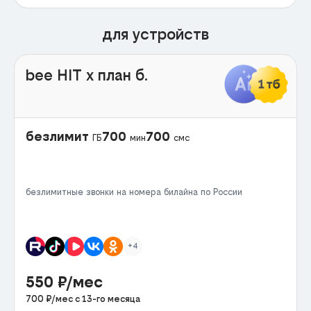
для устройств
bee HIT x план б.
безлимит
700
700
ГБ
мин
смс
безлимитные звонки на номера билайна по России
+4
550
₽/мес
700
₽/мес с
13
-го месяца