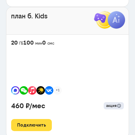
план б. Kids
20
100
0
ГБ
мин
смс
+1
460
₽/мес
акция
Подключить