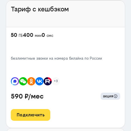
Тариф с кешбэком
50
400
0
ГБ
мин
смс
безлимитные звонки на номера билайна по России
+3
590
₽/мес
акция
Подключить