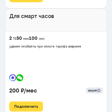
Для смарт часов
2
50
100
ГБ
мин
смс
удвоим гигабайты при оплате тарифа вовремя
200
₽/мес
акция
Подключить