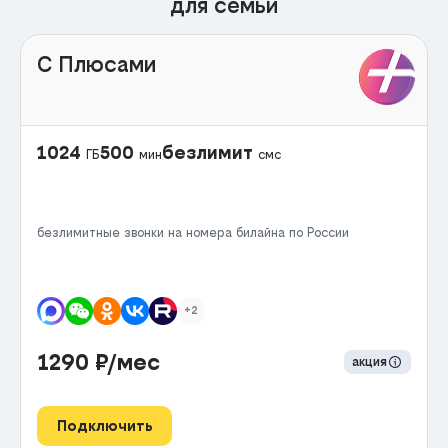
для семьи
С Плюсами
1024
500
безлимит
ГБ
мин
смс
безлимитные звонки на номера билайна по России
+2
1290
₽/мес
акция
Подключить