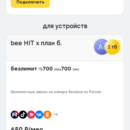
Подключить
для устройств
bee HIT x план б.
безлимит
700
700
ГБ
мин
смс
безлимитные звонки на номера билайна по России
+4
650
₽/мес