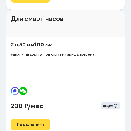
Для смарт часов
2
50
100
ГБ
мин
смс
удвоим гигабайты при оплате тарифа вовремя
200
₽/мес
акция
Подключить