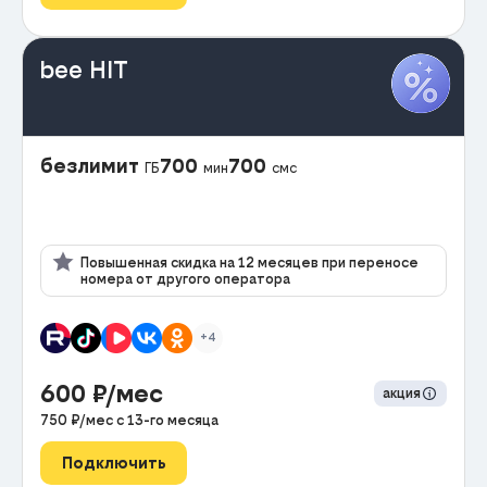
bee HIT
безлимит
700
700
ГБ
мин
смс
Повышенная скидка на 12 месяцев при переносе
номера от другого оператора
+4
600
₽/мес
акция
750
₽/мес с
13
-го месяца
Подключить