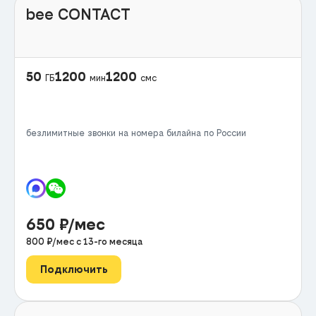
bee CONTACT
50
1200
1200
ГБ
мин
смс
безлимитные звонки на номера билайна по России
650
₽/мес
800
₽/мес с
13
-го месяца
Подключить