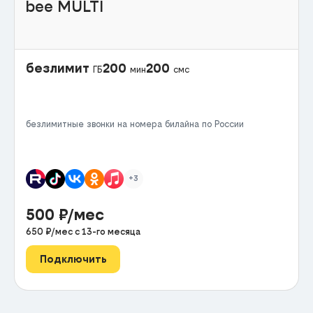
bee MULTI
безлимит
200
200
ГБ
мин
смс
безлимитные звонки на номера билайна по России
+3
500
₽/мес
650
₽/мес с
13
-го месяца
Подключить