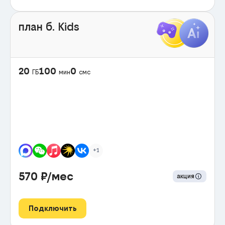
план б. Kids
20
100
0
ГБ
мин
смс
+1
570
₽/мес
акция
Подключить