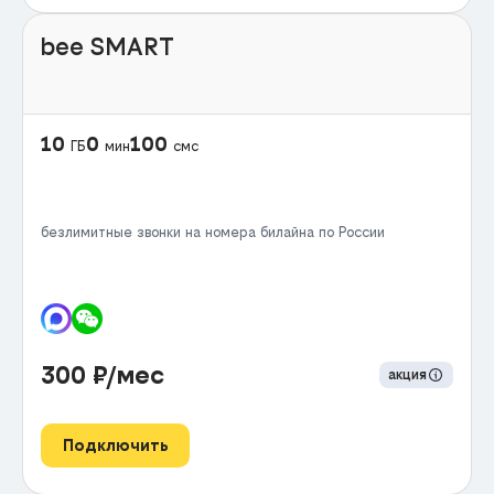
bee SMART
10
0
100
ГБ
мин
смс
безлимитные звонки на номера билайна по России
300
₽/мес
акция
Подключить