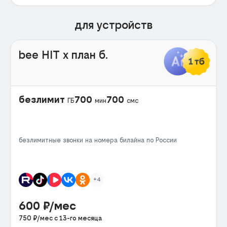
для устройств
bee HIT x план б.
безлимит
700
700
ГБ
мин
смс
безлимитные звонки на номера билайна по России
+4
600
₽/мес
750
₽/мес с
13
-го месяца