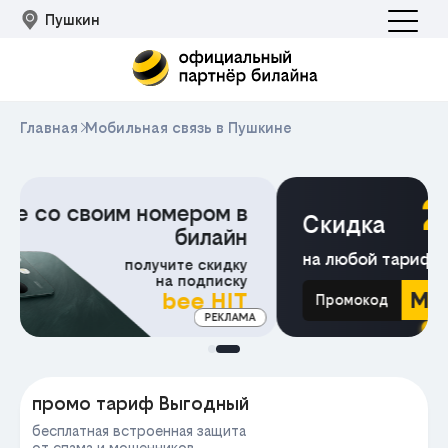
Пушкин
Главная
Мобильная связь в Пушкине
200₽
Скидка
на любой тариф
MOBIDEAL
Промокод
МА
промо тариф Выгодный
бесплатная встроенная защита
от спама и мошенников,