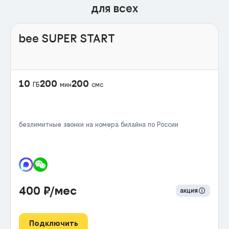
для всех
bee SUPER START
10
200
200
ГБ
мин
смс
безлимитные звонки на номера билайна по России
400
₽/мес
акция
Подключить