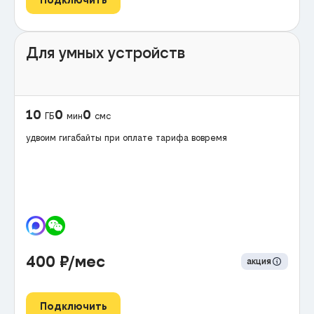
Для умных устройств
10
0
0
ГБ
мин
смс
удвоим гигабайты при оплате тарифа вовремя
400
₽/мес
акция
Подключить