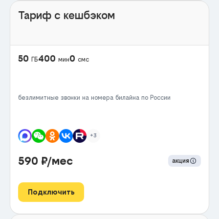
Тариф с кешбэком
50
400
0
ГБ
мин
смс
безлимитные звонки на номера билайна по России
+3
590
₽/мес
акция
Подключить