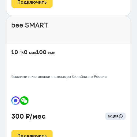
Подключить
bee SMART
10
0
100
ГБ
мин
смс
безлимитные звонки на номера билайна по России
300
₽/мес
акция
Подключить