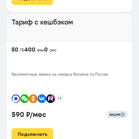
Тариф с кешбэком
50
400
0
ГБ
мин
смс
безлимитные звонки на номера билайна по России
+3
590
₽/мес
акция
Подключить