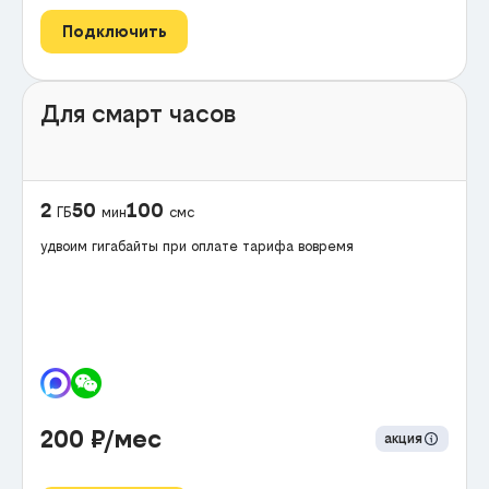
Подключить
Для смарт часов
2
50
100
ГБ
мин
смс
удвоим гигабайты при оплате тарифа вовремя
200
₽/мес
акция