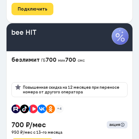
Подключить
bee HIT
безлимит
700
700
ГБ
мин
смс
Повышенная скидка на 12 месяцев при переносе
номера от другого оператора
+4
700
₽/мес
акция
950
₽/мес с
13
-го месяца