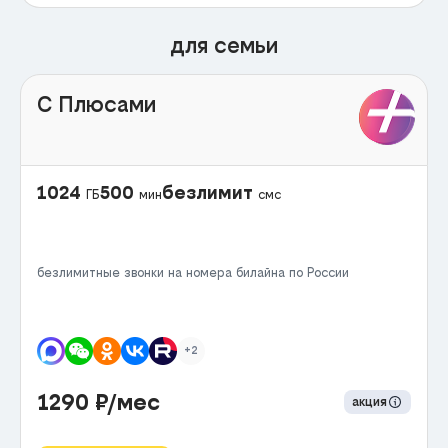
для семьи
С Плюсами
1024
500
безлимит
ГБ
мин
смс
безлимитные звонки на номера билайна по России
+2
1290
₽/мес
акция