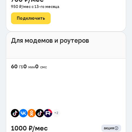
950
₽/мес с
13
-го месяца
Подключить
Для модемов и роутеров
60
0
0
ГБ
мин
смс
+2
1000
₽/мес
акция