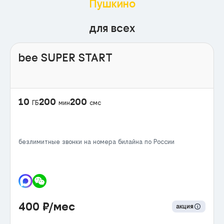
Пушкино
для всех
bee SUPER START
10
200
200
ГБ
мин
смс
безлимитные звонки на номера билайна по России
400
₽/мес
акция