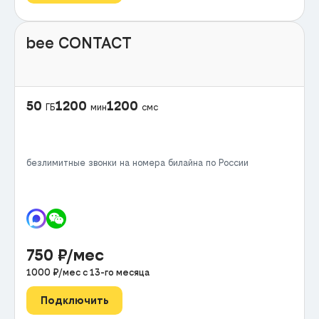
bee CONTACT
50
1200
1200
ГБ
мин
смс
безлимитные звонки на номера билайна по России
750
₽/мес
1000
₽/мес с
13
-го месяца
Подключить