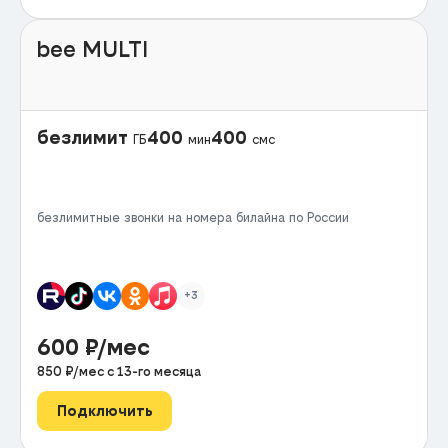
bee MULTI
безлимит
400
400
ГБ
мин
смс
безлимитные звонки на номера билайна по России
+3
600
₽/мес
850
₽/мес с
13
-го месяца
Подключить