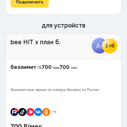
Подключить
для устройств
bee HIT x план б.
безлимит
700
700
ГБ
мин
смс
безлимитные звонки на номера билайна по России
+4
700
₽/мес