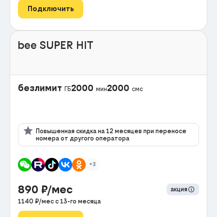
Подключить
bee SUPER HIT
безлимит
2000
2000
ГБ
мин
смс
Повышенная скидка на 12 месяцев при переносе
номера от другого оператора
+3
890
₽/мес
акция
1140
₽/мес с
13
-го месяца