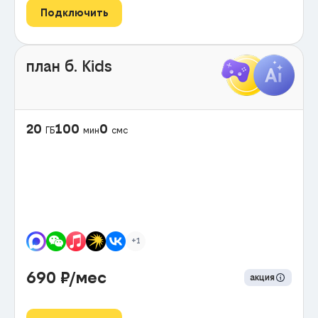
Подключить
план б. Kids
20
100
0
ГБ
мин
смс
+1
690
₽/мес
акция