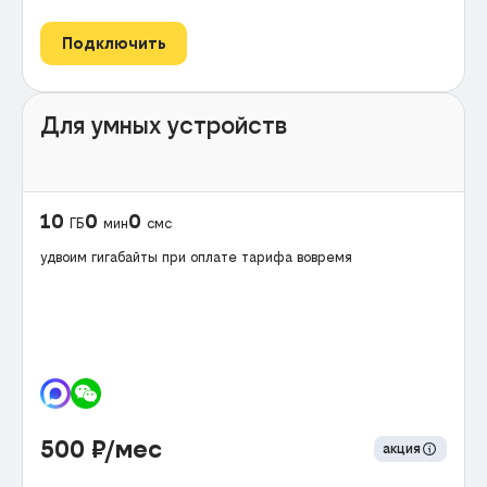
Подключить
Для умных устройств
10
0
0
ГБ
мин
смс
удвоим гигабайты при оплате тарифа вовремя
500
₽/мес
акция