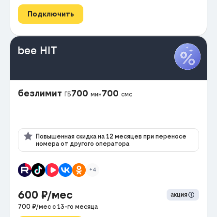
Подключить
bee HIT
безлимит
700
700
ГБ
мин
смс
Повышенная скидка на 12 месяцев при переносе
номера от другого оператора
+4
600
₽/мес
акция
700
₽/мес с
13
-го месяца