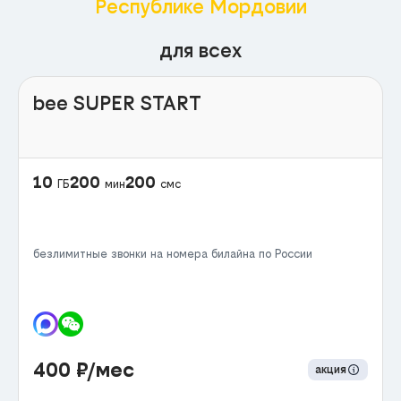
Республике Мордовии
для всех
bee SUPER START
10
200
200
ГБ
мин
смс
безлимитные звонки на номера билайна по России
400
₽/мес
акция