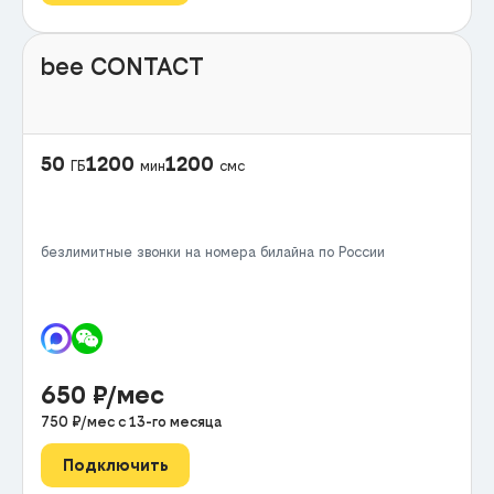
bee CONTACT
50
1200
1200
ГБ
мин
смс
безлимитные звонки на номера билайна по России
650
₽/мес
750
₽/мес с
13
-го месяца
Подключить