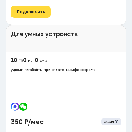
Подключить
Для умных устройств
10
0
0
ГБ
мин
смс
удвоим гигабайты при оплате тарифа вовремя
350
₽/мес
акция