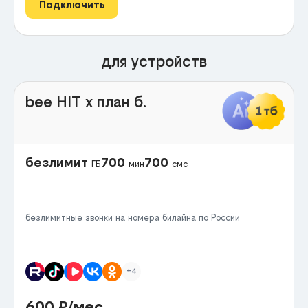
Подключить
для устройств
bee HIT x план б.
безлимит
700
700
ГБ
мин
смс
безлимитные звонки на номера билайна по России
+4
600
₽/мес