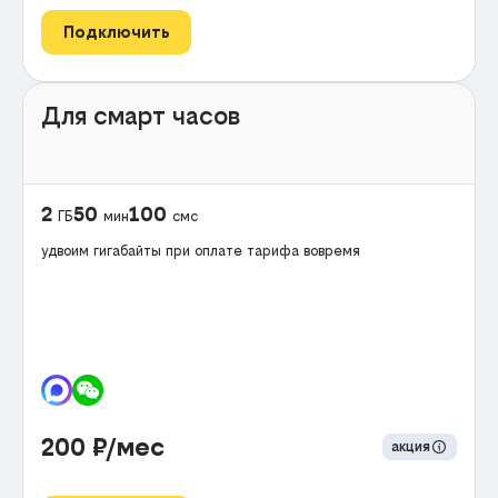
Подключить
Для смарт часов
2
50
100
ГБ
мин
смс
удвоим гигабайты при оплате тарифа вовремя
200
₽/мес
акция