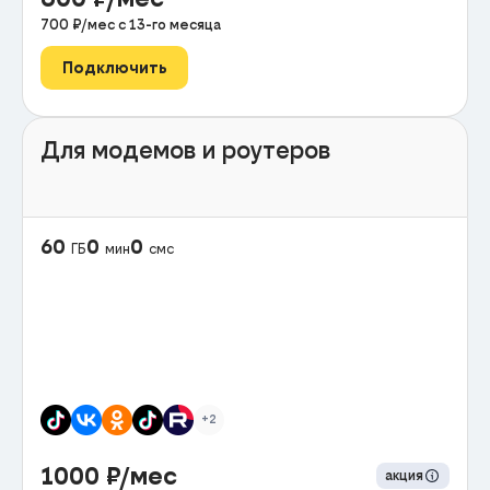
700
₽/мес с
13
-го месяца
Подключить
Для модемов и роутеров
60
0
0
ГБ
мин
смс
+2
1000
₽/мес
акция