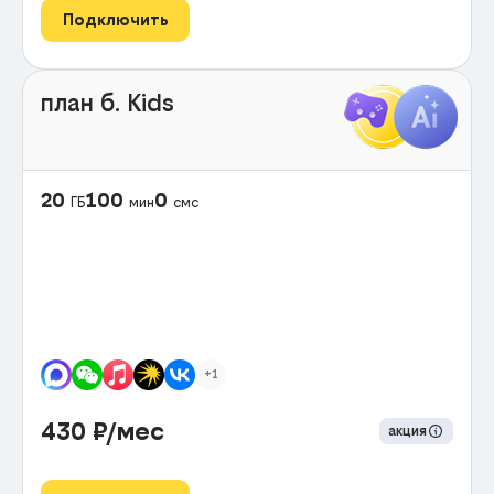
Подключить
план б. Kids
20
100
0
ГБ
мин
смс
+1
430
₽/мес
акция