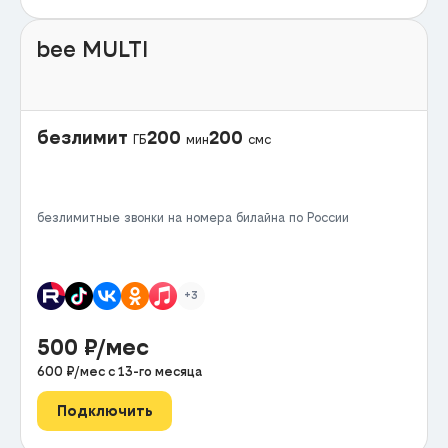
bee MULTI
безлимит
200
200
ГБ
мин
смс
безлимитные звонки на номера билайна по России
+3
500
₽/мес
600
₽/мес с
13
-го месяца
Подключить