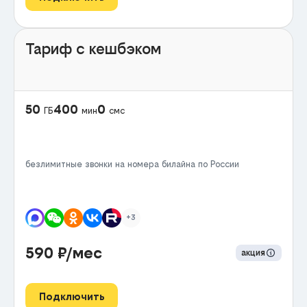
Тариф с кешбэком
50
400
0
ГБ
мин
смс
безлимитные звонки на номера билайна по России
+3
590
₽/мес
акция
Подключить