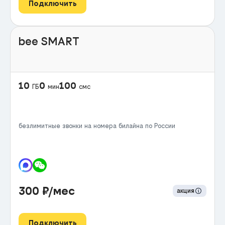
Подключить
bee SMART
10
0
100
ГБ
мин
смс
безлимитные звонки на номера билайна по России
300
₽/мес
акция
Подключить