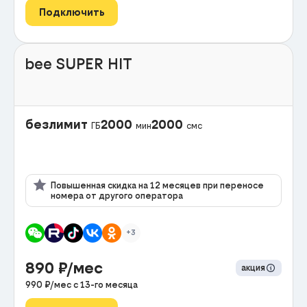
Подключить
bee SUPER HIT
безлимит
2000
2000
ГБ
мин
смс
Повышенная скидка на 12 месяцев при переносе
номера от другого оператора
+3
890
₽/мес
акция
990
₽/мес с
13
-го месяца