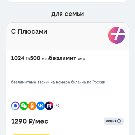
для семьи
С Плюсами
1024
500
безлимит
ГБ
мин
смс
безлимитные звонки на номера билайна по России
+2
1290
₽/мес
акция