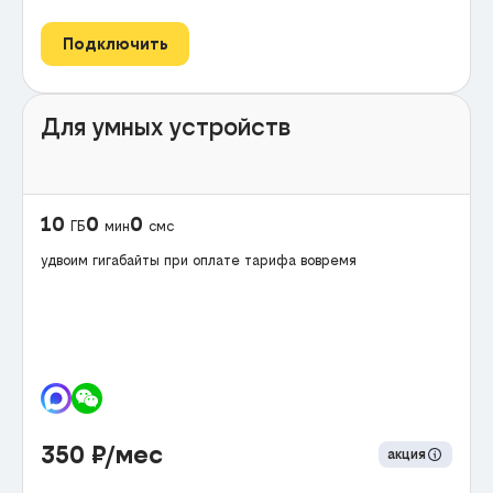
Подключить
Для умных устройств
10
0
0
ГБ
мин
смс
удвоим гигабайты при оплате тарифа вовремя
350
₽/мес
акция