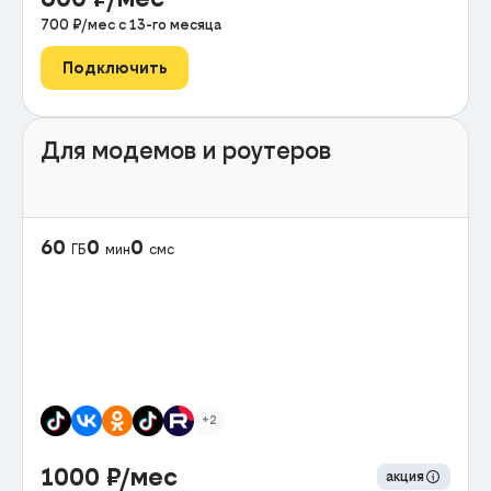
700
₽/мес с
13
-го месяца
Подключить
Для модемов и роутеров
60
0
0
ГБ
мин
смс
+2
1000
₽/мес
акция