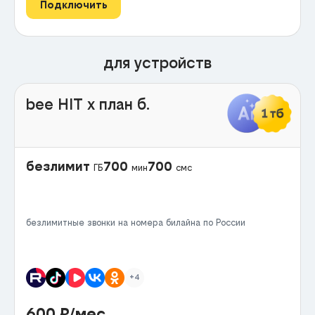
Подключить
для устройств
bee HIT x план б.
безлимит
700
700
ГБ
мин
смс
безлимитные звонки на номера билайна по России
+4
600
₽/мес