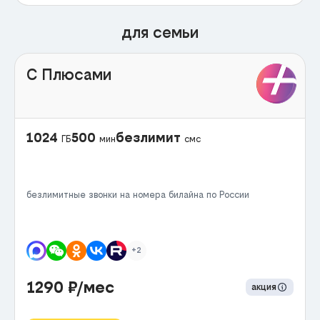
для семьи
С Плюсами
1024
500
безлимит
ГБ
мин
смс
безлимитные звонки на номера билайна по России
+2
1290
₽/мес
акция