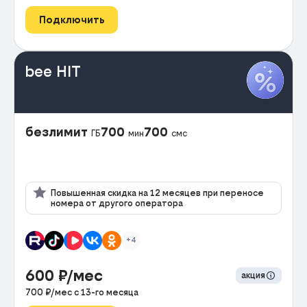
Подключить
bee HIT
безлимит
700
700
ГБ
мин
смс
Повышенная скидка на 12 месяцев при переносе
номера от другого оператора
+4
600
₽/мес
акция
700
₽/мес с
13
-го месяца