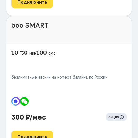
Подключить
bee SMART
10
0
100
ГБ
мин
смс
безлимитные звонки на номера билайна по России
300
₽/мес
акция
Подключить