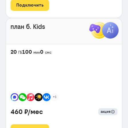
Подключить
план б. Kids
20
100
0
ГБ
мин
смс
+1
460
₽/мес
акция