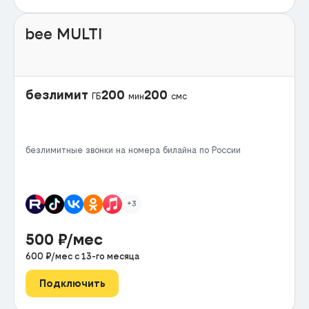
bee MULTI
безлимит
200
200
ГБ
мин
смс
безлимитные звонки на номера билайна по России
+3
500
₽/мес
600
₽/мес с
13
-го месяца
Подключить