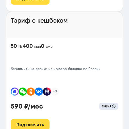
Тариф с кешбэком
50
400
0
ГБ
мин
смс
безлимитные звонки на номера билайна по России
+3
590
₽/мес
акция
Подключить