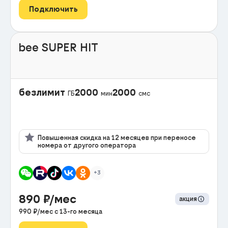
Подключить
bee SUPER HIT
безлимит
2000
2000
ГБ
мин
смс
Повышенная скидка на 12 месяцев при переносе
номера от другого оператора
+3
890
₽/мес
акция
990
₽/мес с
13
-го месяца