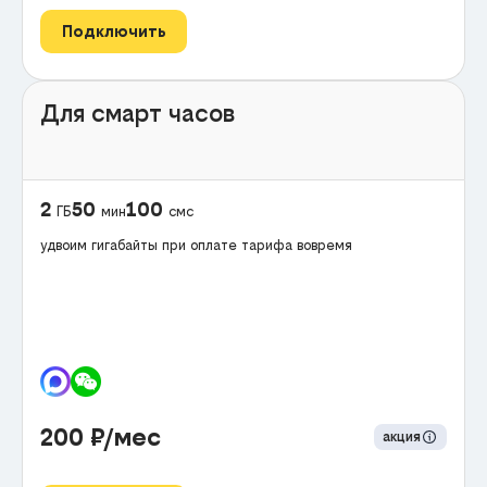
Подключить
Для смарт часов
2
50
100
ГБ
мин
смс
удвоим гигабайты при оплате тарифа вовремя
200
₽/мес
акция