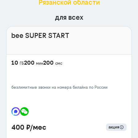
Рязанской области
для всех
bee SUPER START
10
200
200
ГБ
мин
смс
безлимитные звонки на номера билайна по России
400
₽/мес
акция