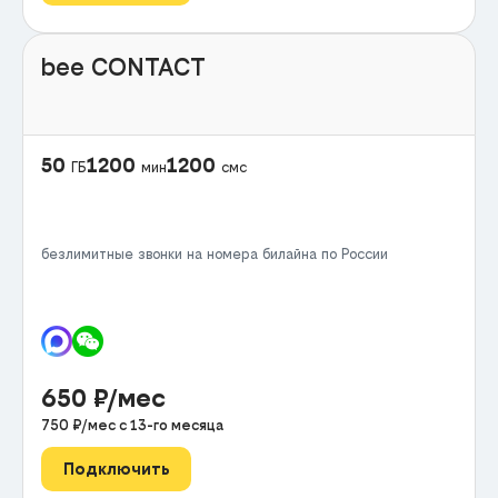
bee CONTACT
50
1200
1200
ГБ
мин
смс
безлимитные звонки на номера билайна по России
650
₽/мес
750
₽/мес с
13
-го месяца
Подключить